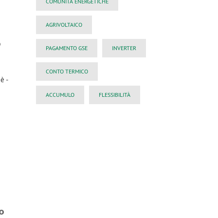
COMUNITÀ ENERGETICHE
AGRIVOLTAICO
o
PAGAMENTO GSE
INVERTER
CONTO TERMICO
è -
ACCUMULO
FLESSIBILITÀ
o