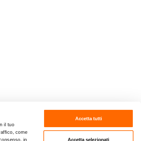
Accetta tutti
 il tuo
raffico, come
Seguici su
Accetta selezionati
 consenso, in