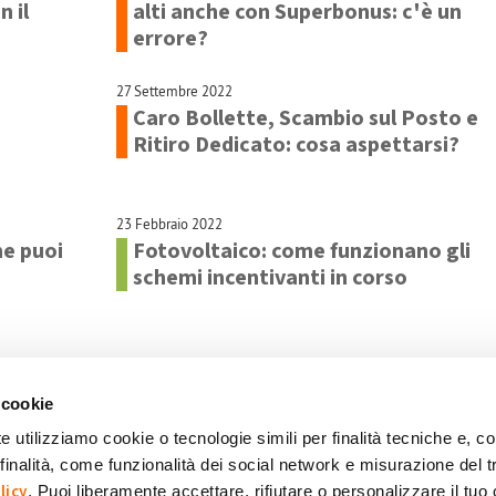
 il
alti anche con Superbonus: c'è un
errore?
27 Settembre 2022
Caro Bollette, Scambio sul Posto e
Ritiro Dedicato: cosa aspettarsi?
23 Febbraio 2022
me puoi
Fotovoltaico: come funzionano gli
schemi incentivanti in corso
 cookie
e utilizziamo cookie o tecnologie simili per finalità tecniche e, con
inalità, come funzionalità dei social network e misurazione del t
okie
Dichiarazione di accessibilità
POR FESR 2014-2020
licy
. Puoi liberamente accettare, rifiutare o personalizzare il tuo