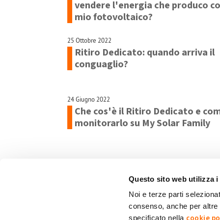
vendere l'energia che produco con
mio fotovoltaico?
25 Ottobre 2022
Ritiro Dedicato: quando arriva il
conguaglio?
24 Giugno 2022
Che cos'è il Ritiro Dedicato e co
monitorarlo su My Solar Family
Questo sito web utilizza i
Noi e terze parti selezionat
consenso, anche per altre f
Chi siamo
Contatti
Privacy policy
Co
cookie po
specificato nella