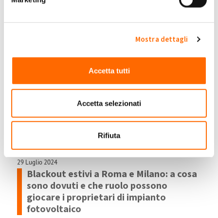
La community My Solar Family
partecipa ai primi progetti sulla
flessibilità energetica
Mostra dettagli
In Italia sono ufficialmente partiti i primi progetti di
sperimentazione sui servizi di flessibilità energetica locale,
di cui avevamo già parlato in
Accetta tutti
Accetta selezionati
Rifiuta
29 Luglio 2024
Blackout estivi a Roma e Milano: a cosa
sono dovuti e che ruolo possono
giocare i proprietari di impianto
fotovoltaico