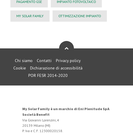
PAGAMENTO GSE
IMPIANTO FOTOVOLTAICO
MY SOLAR FAMILY
OTTIMIZZAZIONE IMPIANTO
Chi siamo
Contatti
Privacy policy
Cookie
Dichiarazione di accessibilità
POR FESR 2014-2020
My Solar Family è un marchio di Eni Plenitude SpA
Società Benefit
Via Giovanni Lorenzini, 4
20139 Milano (MI)
P. Iva e C.F. 12300020158.