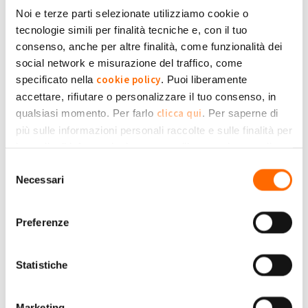
Noi e terze parti selezionate utilizziamo cookie o
tecnologie simili per finalità tecniche e, con il tuo
consenso, anche per altre finalità, come funzionalità dei
29 Luglio 2025
social network e misurazione del traffico, come
Fotovoltaico: sta arrivando un nuovo
cookie policy
specificato nella
. Puoi liberamente
modo di vendere l’energia prodotta
accettare, rifiutare o personalizzare il tuo consenso, in
Il sistema elettrico italiano sta cambiando.
clicca qui
qualsiasi momento. Per farlo
. Per saperne di
più sulle informazioni personali raccolte e sulle finalità per
le quali tali informazioni saranno utilizzate, si prega di
Privacy Policy
fare riferimento alla nostra
.
Selezione
Necessari
del
consenso
Preferenze
Statistiche
25 Settembre 2024
Marketing