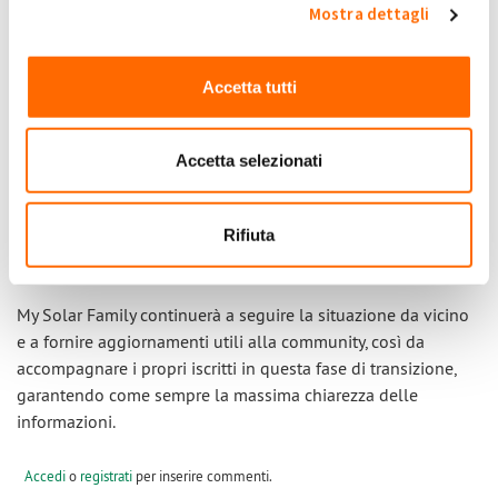
Cosa devo fare ora?
Mostra dettagli
Se si possiede un impianto fotovoltaico in regime di
Accetta tutti
Scambio sul Posto dal 2009, è consigliabile
tenere
d’occhio tutte le comunicazioni che arriveranno da
parte del GSE
. Ricevuta la comunicazione, si saprà
Accetta selezionati
innanzitutto che il proprio impianto è coinvolto in questa
transizione e sarà poi possibile capire i passi successivi
relativi all’attivazione della convenzione RID e all'eventuale
Rifiuta
liquidazione delle eccedenze con il conguaglio.
My Solar Family continuerà a seguire la situazione da vicino
e a fornire aggiornamenti utili alla community, così da
accompagnare i propri iscritti in questa fase di transizione,
garantendo come sempre la massima chiarezza delle
informazioni.
Accedi
o
registrati
per inserire commenti.