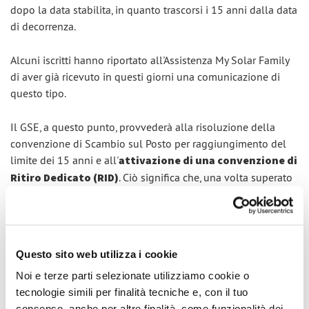
dopo la data stabilita, in quanto trascorsi i 15 anni dalla data
di decorrenza.
Alcuni iscritti hanno riportato all'Assistenza My Solar Family
di aver già ricevuto in questi giorni una comunicazione di
questo tipo.
Il GSE, a questo punto, provvederà alla risoluzione della
convenzione di Scambio sul Posto per raggiungimento del
limite dei 15 anni e all'
attivazione di una convenzione di
Ritiro Dedicato (RID)
. Ciò significa che, una volta superato
il meccanismo di SSP, l’energia immessa in rete dall'impianto
verrà valorizzata attraverso il meccanismo del RID. Per
scoprire cos'è e come funziona nel dettaglio il Ritiro
Dedicato, consigliamo la lettura di questi articoli:
Questo sito web utilizza i cookie
Noi e terze parti selezionate utilizziamo cookie o
Che cos'è il Ritiro Dedicato e come puoi monitorarlo
tecnologie simili per finalità tecniche e, con il tuo
con My Solar Family
consenso, anche per altre finalità, come funzionalità dei