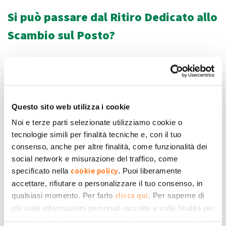
Si può passare dal Ritiro Dedicato allo
Scambio sul Posto?
Si, è possibile anche passare dal Ritiro Dedicato allo
Scambio sul Posto. In questo caso, la procedura però è più
lunga e complessa. La prima operazione da effettuare è
sempre la disdetta della convenzione di Ritiro Dedicato, che
Questo sito web utilizza i cookie
va effettuata con un preavviso minimo di 60 giorni, come
Noi e terze parti selezionate utilizziamo cookie o
stabilito dalla convenzione. A
questo link
sul sito del GSE è
tecnologie simili per finalità tecniche e, con il tuo
illustrata la procedura da seguire.
consenso, anche per altre finalità, come funzionalità dei
social network e misurazione del traffico, come
Inoltre, in caso di impianto non incentivato in Conto Energia,
cookie policy
specificato nella
. Puoi liberamente
con sottoscrizione di istanza RID in regime di cessione totale,
accettare, rifiutare o personalizzare il tuo consenso, in
il titolare dell'impianto dovrà procedere preventivamente
clicca qui
qualsiasi momento. Per farlo
. Per saperne di
con una variazione del regime di cessione, che da totale
più sulle informazioni personali raccolte e sulle finalità per
dovrà divenire parziale, come spiegato
qui
.
le quali tali informazioni saranno utilizzate, si prega di