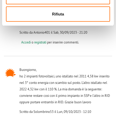
Salve io ho impianto , scambio sul posto dal Agosto 2009 : Codice
identificativo , 86177252. , Numero Identificativo , GSE in 7236. ,
Rifiuta
Codice di Controllo 3 app 4D516397 - UserID : 68NrM6Qo -
Password : e+6Q-5Foo .
Scritto da Antonio401 il Sab, 30/09/2023 - 21:20
Accedi
o
registrati
per inserire commenti.
Buongiorno,
ho 2 impianti fotovoltaici, uno istallato nel 2011 4,58 kw inserito
nel 3° conto energia con scambio sul posto. L'altro istallato nel
2022 4,32 kw con il 110 %. La mia domanda è la seguente:
conviene restare cosi con il primo impianto in SSP e l'altro in RID
oppure portare entrambi in RID. Grazie buon lavoro
Scritto da Solombrino53 il Lun, 09/10/2023 - 12:10