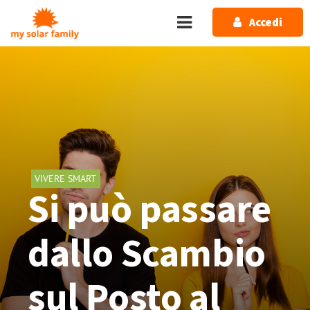
Salta al contenuto principale
Accedi
VIVERE SMART
Si può passare
dallo Scambio
sul Posto al