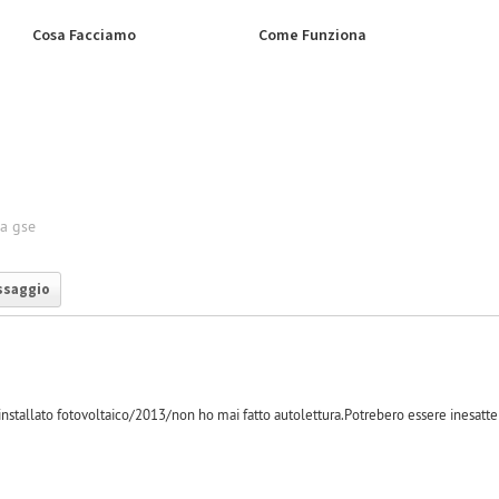
Cosa Facciamo
Come Funziona
ra gse
ssaggio
 installato fotovoltaico/2013/non ho mai fatto autolettura.Potrebero essere inesatte
-1