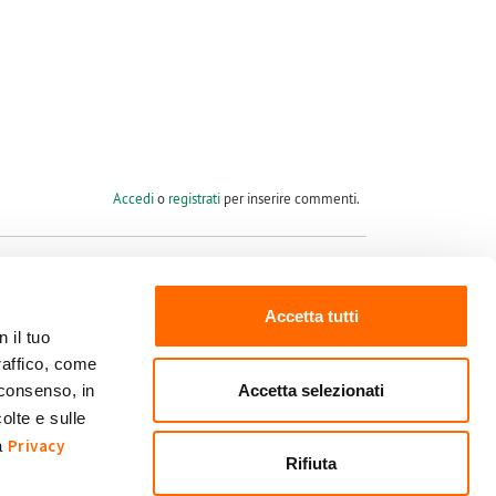
Accedi
o
registrati
per inserire commenti.
Accetta tutti
 il tuo
raffico, come
Seguici su
Accetta selezionati
 consenso, in
olte e sulle
Privacy
ra
Rifiuta