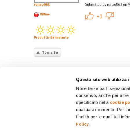
renzo063
Submitted by renzo063 on V
+1
Offline
+1
Produttività impianto
Torna Su
Questo sito web utilizza i
Noi e terze parti selezionat
consenso, anche per altre f
Chi siamo
Contatti
Privacy policy
Co
cookie po
specificato nella
qualsiasi momento. Per fa
finalità per le quali tali in
My Solar Family è un marchio di Eni Plenitude
Policy
.
Via Giovanni Lorenzini, 4