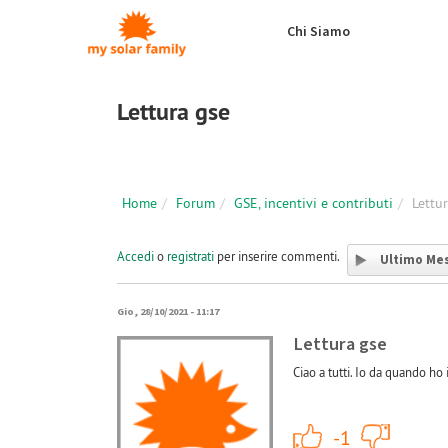
Salta al contenuto principale
Chi Siamo
Lettura gse
Home
Forum
GSE, incentivi e contributi
Lettu
Accedi
o
registrati
per inserire commenti.
Ultimo Me
Gio, 28/10/2021 - 11:17
Lettura gse
Ciao a tutti. Io da quando ho
+1
-1