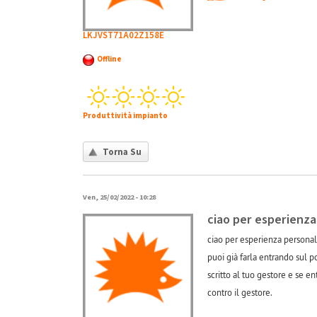
LKJVST71A02Z158E
Offline
Produttività impianto
Torna Su
Ven, 25/02/2022 - 10:28
ciao per esperienza
ciao per esperienza personale
puoi già farla entrando sul po
scritto al tuo gestore e se e
contro il gestore.