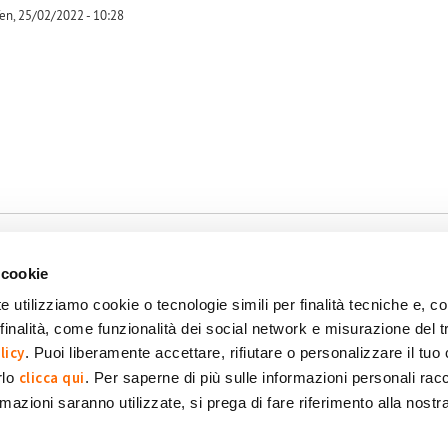
en, 25/02/2022 - 10:28
-1
 cookie
e utilizziamo cookie o tecnologie simili per finalità tecniche e, con
inalità, come funzionalità dei social network e misurazione del t
okie
Dichiarazione di accessibilità
POR FESR 2014-2020
licy
. Puoi liberamente accettare, rifiutare o personalizzare il tuo
clicca qui
rlo
. Per saperne di più sulle informazioni personali racc
formazioni saranno utilizzate, si prega di fare riferimento alla nost
 SpA Società Benefit
POWERED BY: