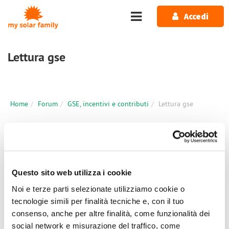
Salta al contenuto principale
Accedi
Lettura gse
Home
Forum
GSE, incentivi e contributi
Lettura gse
2 messaggi / 0 nuovi
Accedi
o
registrati
per inserire commenti.
Ultimo Messaggio
Questo sito web utilizza i cookie
Noi e terze parti selezionate utilizziamo cookie o
Ven, 25/02/2022 - 10:28
#2
tecnologie simili per finalità tecniche e, con il tuo
ciao per esperienza personale
consenso, anche per altre finalità, come funzionalità dei
social network e misurazione del traffico, come
ciao per esperienza personale ti consiglio di chiamare il gse e