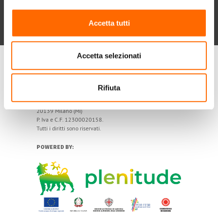
Chi siamo
Contatti
Privacy policy
Cookie
Dichiarazione di accessibilità
Accetta tutti
POR FESR 2014-2020
Accetta selezionati
My Solar Family è un marchio di Eni Plenitude SpA
Rifiuta
Società Benefit
Via Giovanni Lorenzini, 4
20139 Milano (MI)
P. Iva e C.F. 12300020158.
Tutti i diritti sono riservati.
POWERED BY: