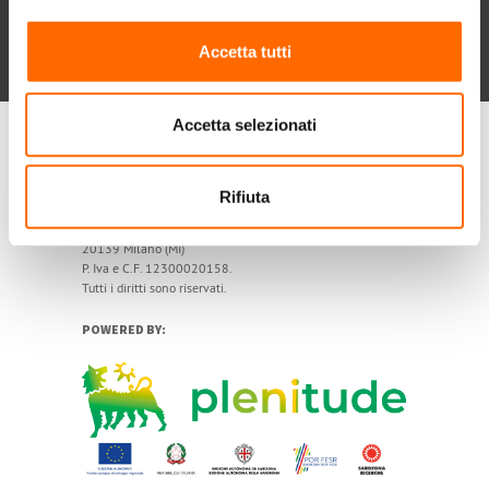
Chi siamo
Contatti
Privacy policy
Cookie
Dichiarazione di accessibilità
Accetta tutti
POR FESR 2014-2020
Accetta selezionati
My Solar Family è un marchio di Eni Plenitude SpA
Rifiuta
Società Benefit
Via Giovanni Lorenzini, 4
20139 Milano (MI)
P. Iva e C.F. 12300020158.
Tutti i diritti sono riservati.
POWERED BY: