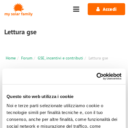
Salta al contenuto principale
Accedi
Lettura gse
Home
Forum
GSE, incentivi e contributi
Lettura gse
2 messaggi / 0 nuovi
Accedi
o
registrati
per inserire commenti.
Ultimo Messaggio
Questo sito web utilizza i cookie
Noi e terze parti selezionate utilizziamo cookie o
Ven, 25/02/2022 - 10:28
#2
tecnologie simili per finalità tecniche e, con il tuo
ciao per esperienza personale
consenso, anche per altre finalità, come funzionalità dei
social network e misurazione del traffico, come
ciao per esperienza personale ti consiglio di chiamare il gse e