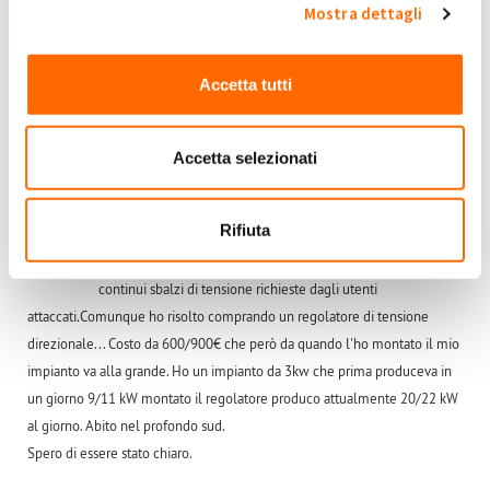
Mostra dettagli
+1
-1
0
Accedi
o
registrati
per inserire commenti.
Torna Su
Accetta tutti
Ven, 21/06/2024 - 09:48
#6
Accetta selezionati
Continui disctacchi inverter
Ciao anch'io avevo questo problema, " inverter Goodwe le
Rifiuta
linee di E-distribuzione sono vecchie, i trasformatori nelle
Fidone
74
cabine sono di 30anni fa'. Non hanno la capacità di gestire i
continui sbalzi di tensione richieste dagli utenti
attaccati.Comunque ho risolto comprando un regolatore di tensione
direzionale... Costo da 600/900€ che però da quando l'ho montato il mio
impianto va alla grande. Ho un impianto da 3kw che prima produceva in
un giorno 9/11 kW montato il regolatore produco attualmente 20/22 kW
al giorno. Abito nel profondo sud.
Spero di essere stato chiaro.