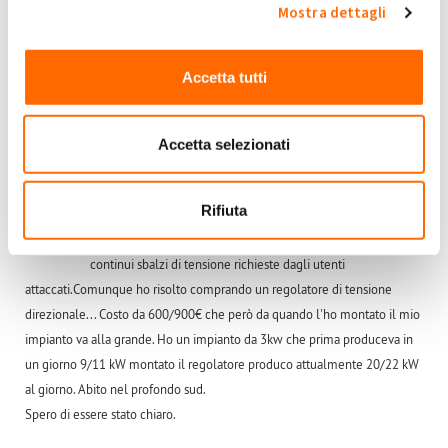
Mostra dettagli
+1
-1
0
Accedi
o
registrati
per inserire commenti.
Torna Su
Accetta tutti
Ven, 21/06/2024 - 09:48
#6
Accetta selezionati
Continui disctacchi inverter
Ciao anch'io avevo questo problema, " inverter Goodwe le
Rifiuta
linee di E-distribuzione sono vecchie, i trasformatori nelle
Fidone
74
cabine sono di 30anni fa'. Non hanno la capacità di gestire i
continui sbalzi di tensione richieste dagli utenti
attaccati.Comunque ho risolto comprando un regolatore di tensione
direzionale... Costo da 600/900€ che però da quando l'ho montato il mio
impianto va alla grande. Ho un impianto da 3kw che prima produceva in
un giorno 9/11 kW montato il regolatore produco attualmente 20/22 kW
al giorno. Abito nel profondo sud.
Spero di essere stato chiaro.