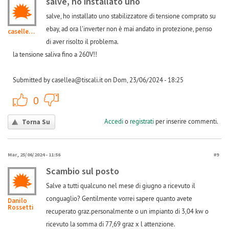
salve, ho installato uno
salve, ho installato uno stabilizzatore di tensione comprato su
ebay, ad ora l'inverter non è mai andato in protezione, penso
casellea@tiscali.it
di aver risolto il problema.
la tensione saliva fino a 260V!!
Submitted by casellea@tiscali.it on Dom, 23/06/2024 - 18:25
+1
-1
0
Accedi
o
registrati
per inserire commenti.
Torna Su
Mar, 25/06/2024 - 11:56
#9
Scambio sul posto
Salve a tutti qualcuno nel mese di giugno a ricevuto il
conguaglio? Gentilmente vorrei sapere quanto avete
Danilo
Rossetti
recuperato graz.personalmente o un impianto di 3,04 kw o
ricevuto la somma di 77,69 graz x l attenzione.