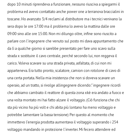
dopo 10 minuti riprendeva a funzionare, nessuno riusciva a spiegarmi il
problema ed avevo contattato anche power one a terranova braccialini in
toscane. Ho avanzato 3/4 reclami al distributore ma i tecnici venivano la
sera dopo le ore 17:00 ma il problema lo avevo la mattina dalle ore
09:00 sino alle ore 15:00. Non mi dilungo oltre, infine sono riuscito a
parlare con l'ingegnere che venuto sul posto mi dava appuntamento che
da lì a qualche giorno si sarebbe presentato per fare uno scavo sulla
strada x sostituire il cavo centrale, perché secondo lui, non reggeva il
carico. Voleva scavare su una strada privata, asfaltata, di cui non mi
apparteneva. Era tutto pronto, scalatore, camion con rotolone di cavo di
una certa portata. Nella mia insistenza che non si doveva scavare un
operaio, ad un tratto, si rivolge allingegnere dicendo:" ingegnere ricordi
che abbiamo cambiato il reattore di questa zona xkè era andato a fuoco e
una volta montato mi hai fatto alzare il voltaggio. (Ciò funziona che chi
sta più vicino ha più volt e chi abita più lontano ha meno voltaggio e
potrebbe lamentare la bassa tensione) Per questo al momento che
immettevo l'energia prodotta aumentava il voltaggio superando i 254
voltaggio mandando in protezione l'inverter. Mi fecero attendere ed