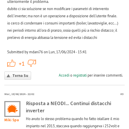
ulteriormente il problema.
dubito ci sia soluzione se non modificare i parametri di intervento
dell'inverter, ma non è un operazione a disposizione dell'utente finale.
io cerco di condensare i consumi importanti (boiler, lavastoviglie, ecc...)
nei periodi intorno all'ora di pranzo, ossia quelli più a rischio distacco; il
prelievo di energia abbassa la tensione ed evita i distacchi
Submitted by mdani76 on Lun, 17/06/2024 - 15:41
+1
-1
+1
Accedi
o
registrati
per inserire commenti.
Torna Su
Mar, 18/06/2024 - 22:02
#3
Risposta a NEODI... Continui distacchi
inverter
Ho avuto lo stesso problema quando ho fatto istallare il mio
Miki Spa
impianto nel 2013, staccava quando raggiungeva i 252volt e