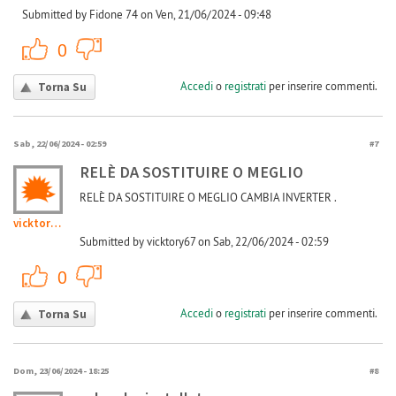
Submitted by Fidone 74 on Ven, 21/06/2024 - 09:48
+1
-1
0
Accedi
o
registrati
per inserire commenti.
Torna Su
Sab, 22/06/2024 - 02:59
#7
RELÈ DA SOSTITUIRE O MEGLIO
RELÈ DA SOSTITUIRE O MEGLIO CAMBIA INVERTER .
vicktory67
Submitted by vicktory67 on Sab, 22/06/2024 - 02:59
+1
-1
0
Accedi
o
registrati
per inserire commenti.
Torna Su
Dom, 23/06/2024 - 18:25
#8