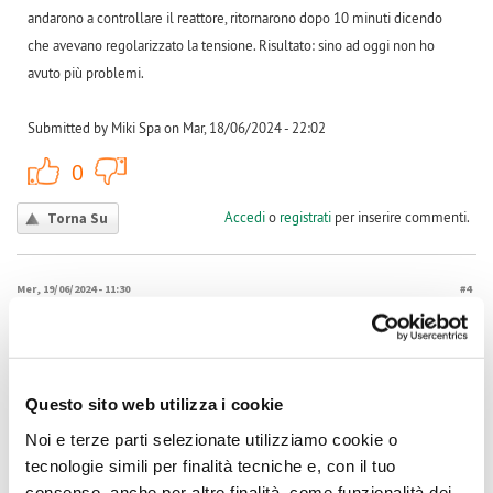
andarono a controllare il reattore, ritornarono dopo 10 minuti dicendo
che avevano regolarizzato la tensione. Risultato: sino ad oggi non ho
avuto più problemi.
Submitted by Miki Spa on Mar, 18/06/2024 - 22:02
+1
-1
0
Accedi
o
registrati
per inserire commenti.
Torna Su
Mer, 19/06/2024 - 11:30
#4
Continui distacchi inverter
Esatto ,è successo a me,..pagato dopo verifica, i valori
rientravano.nei limiti legali...160 euro..
Ettorevuono
Questo sito web utilizza i cookie
Submitted by Ettorevuono on Mer, 19/06/2024 - 11:30
Noi e terze parti selezionate utilizziamo cookie o
tecnologie simili per finalità tecniche e, con il tuo
+1
-1
0
consenso, anche per altre finalità, come funzionalità dei