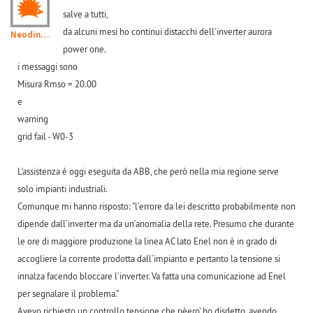
salve a tutti,
da alcuni mesi ho continui distacchi dell'inverter aurora
Neodinox
power one.
i messaggi sono
Misura Rmso = 20.00
e
warning
grid fail - W0-3
L'assistenza è oggi eseguita da ABB, che però nella mia regione serve
solo impianti industriali.
Comunque mi hanno risposto: "l’errore da lei descritto probabilmente non
dipende dall’inverter ma da un’anomalia della rete. Presumo che durante
le ore di maggiore produzione la linea AC lato Enel non è in grado di
accogliere la corrente prodotta dall’impianto e pertanto la tensione si
innalza facendo bloccare l’inverter. Va fatta una comunicazione ad Enel
per segnalare il problema."
Avevo richiesto un controllo tensione che pèero' ho disdetto, avendo