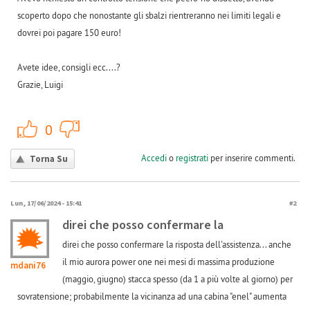
scoperto dopo che nonostante gli sbalzi rientreranno nei limiti legali e
dovrei poi pagare 150 euro!
Avete idee, consigli ecc....?
Grazie, Luigi
+1
-1
0
Accedi
o
registrati
per inserire commenti.
Torna Su
Lun, 17/06/2024 - 15:41
#2
direi che posso confermare la
direi che posso confermare la risposta dell'assistenza... anche
il mio aurora power one nei mesi di massima produzione
mdani76
(maggio, giugno) stacca spesso (da 1 a più volte al giorno) per
sovratensione; probabilmente la vicinanza ad una cabina "enel" aumenta