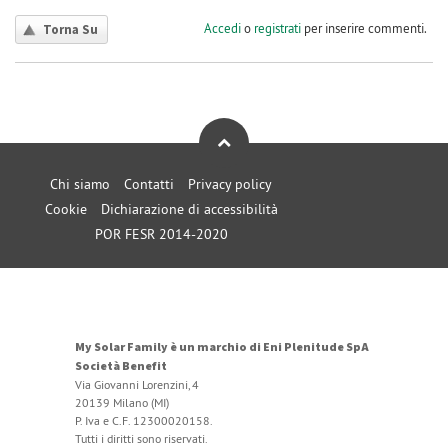
Accedi
o
registrati
per inserire commenti.
Torna Su
Chi siamo
Contatti
Privacy policy
Cookie
Dichiarazione di accessibilità
POR FESR 2014-2020
My Solar Family è un marchio di Eni Plenitude SpA
Società Benefit
Via Giovanni Lorenzini, 4
20139 Milano (MI)
P. Iva e C.F. 12300020158.
Tutti i diritti sono riservati.