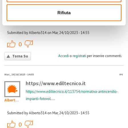
" In ogni caso i moduli, le condutture, gli inverter, i quadri ed altri
eventuali apparati non dovranno essere installati nel raggio di 1 m dagli
Rifiuta
evacuatori di fumo e calore."
Submitted by Alberto314 on Mar, 24/10/2023 - 14:55
+1
-1
0
Accedi
o
registrati
per inserire commenti.
Torna Su
Mar, 24/10/2023 - 14:55
#4
https://www.ediltecnico.it
https://www.ediltecnico.it/113754/normativa-antincendio-
impianti-fotovol...
.
Alberto314
Submitted by Alberto314 on Mar, 24/10/2023 - 14:55
+1
-1
0