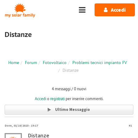
Salta al contenuto principale
Accedi
Distanze
Home
Forum
Fotovoltaico
Problemi tecnici impianto FV
Distanze
4 messaggi / 0 nuovi
Accedi
o
registrati
per inserire commenti.
Ultimo Messaggio
Dom, 01/10/2023 - 19:17
#1
Distanze