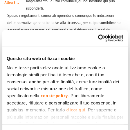
Regolamento Edilizio comunale, quindi nessuno qui può
Alberto228
risponderti.
Spesso i regolamenti comunali riprendono comunque le indicazioni
delle normative generali relative alla sicurezza, per cui presumibilmente
dovresti avere un metro dal comignolo se si ritiene che il modulo
fotovoltaico rappresenti un ostacolo all'uscita dei fumi. Se il modulo è
integrato nella copertura, sicuramente non rappresenta un ostacolo. Se
invece è sopra-coppo, allora effettivamente potrebbe rappresentare un
Questo sito web utilizza i cookie
ostacolo.
Considera però che il comignolo deve stare a 1.50m dal confine di
Noi e terze parti selezionate utilizziamo cookie o
proprietà, quindi devi vedere se il tetto è condominiale (nel qual caso
tecnologie simili per finalità tecniche e, con il tuo
non esiste un vero confine di proprietà, e non puoi dire "sono nella mia
consenso, anche per altre finalità, come funzionalità dei
parte di tetto") o privato (nel qual caso è il comignolo ad essere
social network e misurazione del traffico, come
cookie policy
posizionato male).
specificato nella
. Puoi liberamente
Se il comignolo non è vicino al colmo (come mi sembra di capire dal
accettare, rifiutare o personalizzare il tuo consenso, in
clicca qui
qualsiasi momento. Per farlo
. Per saperne di
fatto che ci sia un modulo ftv vicino), la sua bocca deve stare a 1.30m
più sulle informazioni personali raccolte e sulle finalità per
dalla superficie del tetto, per cui devi vedere se installando i pannelli tu
le quali tali informazioni saranno utilizzate, si prega di
non abbia ridotto questa altezza. Se la bocca del comignolo non è