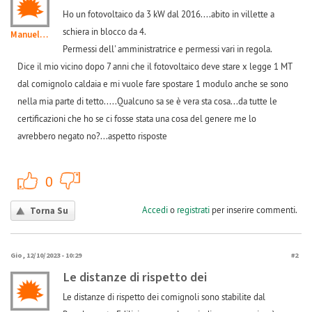
Ho un fotovoltaico da 3 kW dal 2016....abito in villette a
schiera in blocco da 4.
Manuele7
Permessi dell' amministratrice e permessi vari in regola.
Dice il mio vicino dopo 7 anni che il fotovoltaico deve stare x legge 1 MT
dal comignolo caldaia e mi vuole fare spostare 1 modulo anche se sono
nella mia parte di tetto.....Qualcuno sa se è vera sta cosa...da tutte le
certificazioni che ho se ci fosse stata una cosa del genere me lo
avrebbero negato no?...aspetto risposte
+1
-1
0
Accedi
o
registrati
per inserire commenti.
Torna Su
Gio, 12/10/2023 - 10:29
#2
Le distanze di rispetto dei
Le distanze di rispetto dei comignoli sono stabilite dal