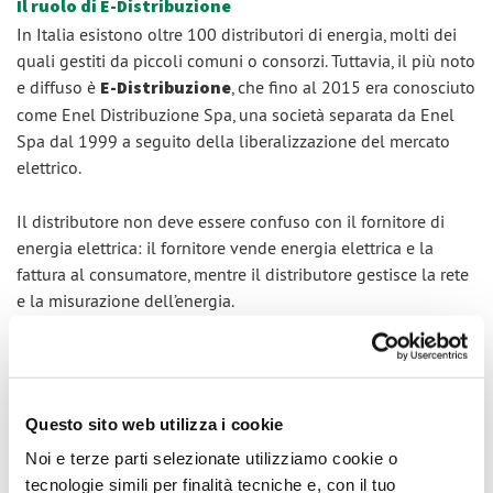
Il ruolo di E-Distribuzione
In Italia esistono oltre 100 distributori di energia, molti dei
quali gestiti da piccoli comuni o consorzi. Tuttavia, il più noto
e diffuso è
E-Distribuzione
, che fino al 2015 era conosciuto
come Enel Distribuzione Spa, una società separata da Enel
Spa dal 1999 a seguito della liberalizzazione del mercato
elettrico.
Il distributore non deve essere confuso con il fornitore di
energia elettrica: il fornitore vende energia elettrica e la
fattura al consumatore, mentre il distributore gestisce la rete
e la misurazione dell’energia.
Come funziona la misura dell'energia
da parte di E-distribuzione?
Questo sito web utilizza i cookie
Noi e terze parti selezionate utilizziamo cookie o
Il cuore del sistema di misura è il
contatore elettronico
,
tecnologie simili per finalità tecniche e, con il tuo
un dispositivo intelligente che registra l'energia consumata e,