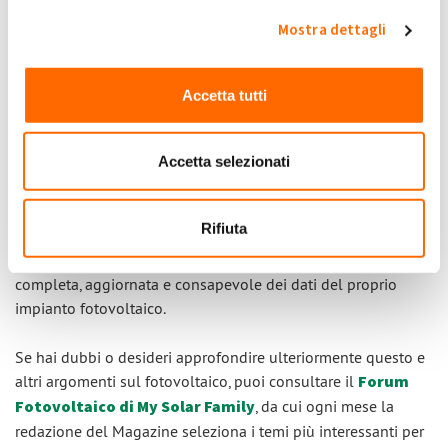
codice fiscale e selezionare il POD per cui ti interessa
Mostra dettagli
visualizzare i dati di misurazione dell'energia.
Cliccando su
"Le mie misure"
e selezionando il
periodo di
Accetta tutti
riferimento
, sarà possibile
visualizzare e scaricare i dati
relativi all'energia immessa e prelevata dalla rete
fino
Accetta selezionati
al giorno precedente alla tua ricerca.
Presto sarà disponibile sul Magazine My Solar Family una
Rifiuta
breve guida che illustrerà questo processo passo dopo
passo, per aiutare gli iscritti ad avere una visione sempre più
completa, aggiornata e consapevole dei dati del proprio
impianto fotovoltaico.
Se hai dubbi o desideri approfondire ulteriormente questo e
altri argomenti sul fotovoltaico, puoi consultare il
Forum
Fotovoltaico di My Solar Family
, da cui ogni mese la
redazione del Magazine seleziona i temi più interessanti per