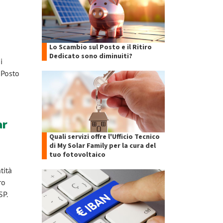
Lo Scambio sul Posto e il Ritiro
Dedicato sono diminuiti?
i
 Posto
ar
Quali servizi offre l'Ufficio Tecnico
di My Solar Family per la cura del
tuo fotovoltaico
tità
ro
SP.