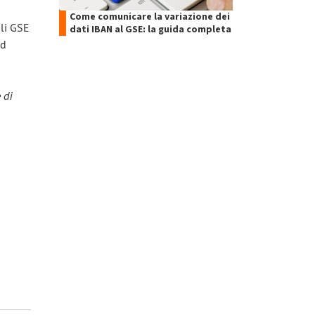
Come comunicare la variazione dei
ali GSE
dati IBAN al GSE: la guida completa
ad
 di