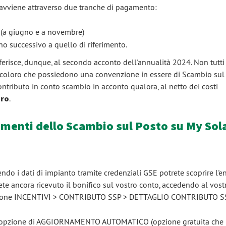
o avviene attraverso due tranche di pagamento:
o (a giugno e a novembre)
no successivo a quello di riferimento.
erisce, dunque, al secondo acconto dell'annualità 2024. Non tutti 
o coloro che possiedono una convenzione in essere di Scambio sul
contributo in conto scambio in acconto qualora, al netto dei costi
uro
.
menti dello Scambio sul Posto su My Sol
ndo i dati di impianto tramite credenziali GSE potrete scoprire l'en
te ancora ricevuto il bonifico sul vostro conto, accedendo al vost
 sezione INCENTIVI > CONTRIBUTO SSP > DETTAGLIO CONTRIBUTO S
ito l'opzione di AGGIORNAMENTO AUTOMATICO (opzione gratuita che