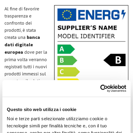
Al fine di favorire
trasparenza e
confronto dei
prodotti, è stata
creata una
banca
dati digitale
europea
dove per la
prima volta verranno
registrati tutti i nuovi
prodotti immessi sul
mercato e il relativo
profilo energetico.
La
banca dati
Questo sito web utilizza i cookie
EPREL
(European
Product Registration
Noi e terze parti selezionate utilizziamo cookie o
Database for Energy
tecnologie simili per finalità tecniche e, con il tuo
Labelling) diventerà
consenso, anche per altre finalità, come funzionalità dei