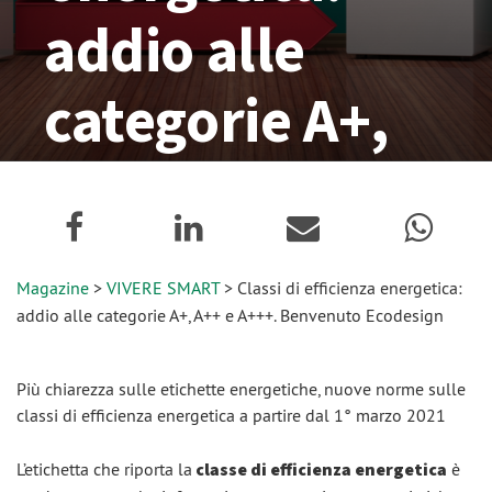
addio alle
categorie A+,
A++ e A+++.
Benvenuto
Magazine
>
VIVERE SMART
> Classi di efficienza energetica:
Ecodesign
addio alle categorie A+, A++ e A+++. Benvenuto Ecodesign
09 Agosto 2019
Più chiarezza sulle etichette energetiche, nuove norme sulle
classi di efficienza energetica a partire dal 1° marzo 2021
L’etichetta che riporta la
classe di efficienza energetica
è