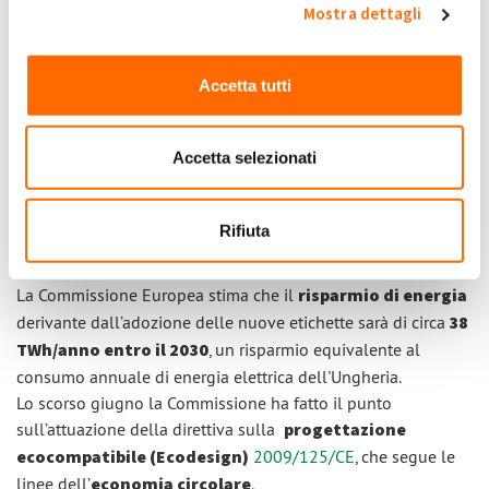
mercato e non del tutto conformi ai regolamenti di
Mostra dettagli
etichettatura energetica i quali sono stimati nel 10-25% del
totale e causano una perdita del 10% del risparmio
Accetta tutti
energetico potenziale.
Accetta selezionati
Risparmio energetico previsto
e Ecodesign
Rifiuta
La Commissione Europea stima che il
risparmio di energia
derivante dall’adozione delle nuove etichette sarà di circa
38
TWh/anno entro il 2030
, un risparmio equivalente al
consumo annuale di energia elettrica dell'Ungheria.
Lo scorso giugno la Commissione ha fatto il punto
sull’attuazione della direttiva sulla
progettazione
ecocompatibile (Ecodesign)
2009/125/CE
, che segue le
linee dell’
economia circolare
.