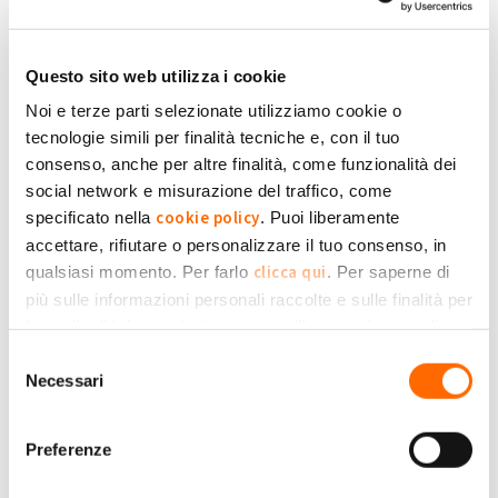
Somma energia in eccedenza per gli anni
Buongiorno,
Questo sito web utilizza i cookie
mi potete dire dove nel portale GSE o qui su My Solar Family
piloly
trovo la somma totale della energia in eccedenza? O vedo da
Noi e terze parti selezionate utilizziamo cookie o
qualche parte una somma del credito in Euro?
tecnologie simili per finalità tecniche e, con il tuo
consenso, anche per altre finalità, come funzionalità dei
social network e misurazione del traffico, come
+1
-1
-2
cookie policy
specificato nella
. Puoi liberamente
accettare, rifiutare o personalizzare il tuo consenso, in
Accedi
o
registrati
per inserire commenti.
Torna Su
clicca qui
qualsiasi momento. Per farlo
. Per saperne di
più sulle informazioni personali raccolte e sulle finalità per
Mer, 28/10/2020 - 18:16
#2
le quali tali informazioni saranno utilizzate, si prega di
Privacy Policy
fare riferimento alla nostra
.
Somma energia in eccedenza per gli anni
Selezione
Necessari
del
Buonasera, se sei in my solar family, nel Menu sopra trovi:
arceo
consenso
Scrivania; Dettaglio; Servizi: Etc, dovresti cliccare sul
<<Dettaglio>> e dovresti trovare quaello che cerchi.
Preferenze