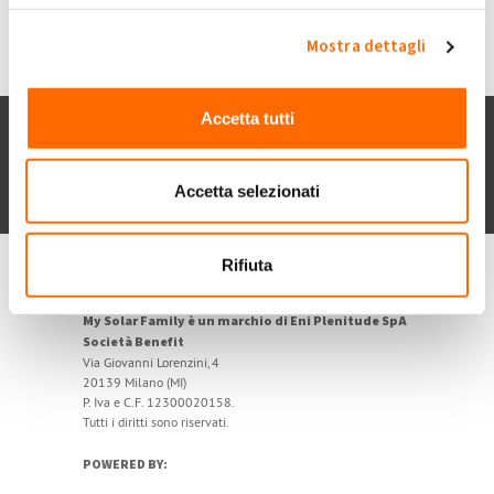
Mostra dettagli
Accetta tutti
Chi siamo
Contatti
Privacy policy
Cookie
Dichiarazione di accessibilità
Accetta selezionati
POR FESR 2014-2020
Rifiuta
My Solar Family è un marchio di Eni Plenitude SpA
Società Benefit
Via Giovanni Lorenzini, 4
20139 Milano (MI)
P. Iva e C.F. 12300020158.
Tutti i diritti sono riservati.
POWERED BY: