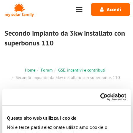
Salta al contenuto principale
Accedi
Secondo impianto da 3kw installato con
superbonus 110
Home
Forum
GSE, incentivi e contributi
Secondo impianto da 3kw installato con superbonus 110
1 messaggio / 0 nuovi
Accedi
o
registrati
per inserire commenti.
Questo sito web utilizza i cookie
Dom, 01/09/2024 - 09:21
#1
Noi e terze parti selezionate utilizziamo cookie o
Secondo impianto da 3kw installato con