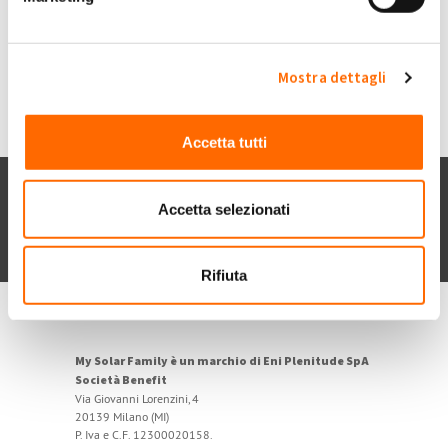
0
Accedi
o
registrati
per inserire commenti.
Torna Su
Mostra dettagli
Accetta tutti
Chi siamo
Contatti
Privacy policy
Accetta selezionati
Cookie
Dichiarazione di accessibilità
POR FESR 2014-2020
Rifiuta
My Solar Family è un marchio di Eni Plenitude SpA
Società Benefit
Via Giovanni Lorenzini, 4
20139 Milano (MI)
P. Iva e C.F. 12300020158.