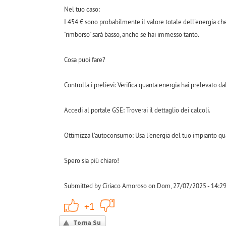
Nel tuo caso:
I 454 € sono probabilmente il valore totale dell'energia ch
"rimborso" sarà basso, anche se hai immesso tanto.
Cosa puoi fare?
Controlla i prelievi: Verifica quanta energia hai prelevato dal
Accedi al portale GSE: Troverai il dettaglio dei calcoli.
Ottimizza l'autoconsumo: Usa l'energia del tuo impianto qua
Spero sia più chiaro!
Submitted by Ciriaco Amoroso on Dom, 27/07/2025 - 14:2
+1
-1
+1
Torna Su