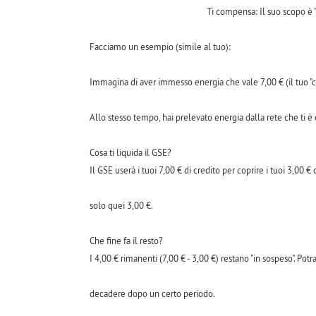
Ti compensa: Il suo scopo è "
Facciamo un esempio (simile al tuo):
Immagina di aver immesso energia che vale 7,00 € (il tuo "cr
Allo stesso tempo, hai prelevato energia dalla rete che ti è 
Cosa ti liquida il GSE?
Il GSE userà i tuoi 7,00 € di credito per coprire i tuoi 3,00 € 
solo quei 3,00 €.
Che fine fa il resto?
I 4,00 € rimanenti (7,00 € - 3,00 €) restano "in sospeso". Pot
decadere dopo un certo periodo.