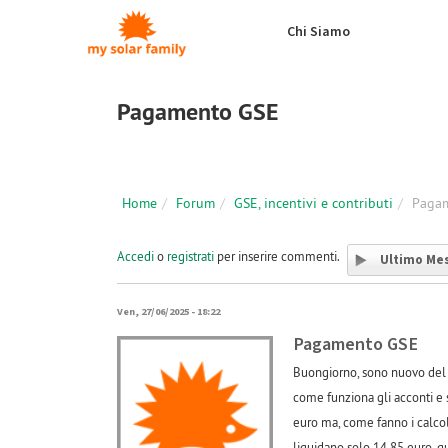
Salta al contenuto principale
Chi Siamo
Pagamento GSE
Home
Forum
GSE, incentivi e contributi
Paga
Accedi
o
registrati
per inserire commenti.
Ultimo Me
Ven, 27/06/2025 - 18:22
Pagamento GSE
Buongiorno, sono nuovo del f
come funziona gli acconti e s
euro ma, come fanno i calcol
liquidano solo 14,85 euro, q