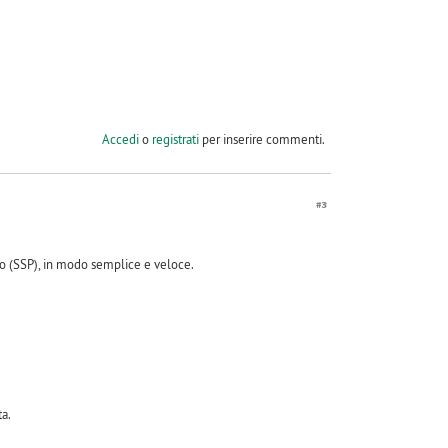
Accedi
o
registrati
per inserire commenti.
#3
o (SSP), in modo semplice e veloce.
a.