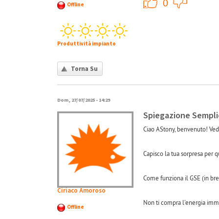
+1
0
Offline
Produttività impianto
Torna Su
Dom, 27/07/2025 - 14:29
Spiegazione Sempli
Ciao AStony, benvenuto! Ved
Capisco la tua sorpresa per qu
Come funziona il GSE (in bre
Ciriaco Amoroso
Non ti compra l'energia imme
Offline