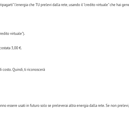
ripagarti" l'energia che TU prelevi dalla rete, usando il "credito virtuale" che hai g
edito virtuale").
costata 3,00 €.
di costo. Quindi, ti riconoscerà
ranno essere usati in futuro solo se preleverai altra energia dalla rete. Se non prelev