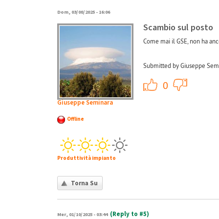
Dom, 03/08/2025 - 16:06
Scambio sul posto
Come mai il GSE, non ha anco
Submitted by Giuseppe Semi
+1
0
Giuseppe Seminara
Offline
Produttività impianto
Torna Su
(Reply to #5)
Mer, 01/10/2025 - 03:44