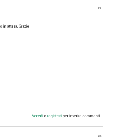
#5
in attesa. Grazie
Accedi
o
registrati
per inserire commenti.
#6