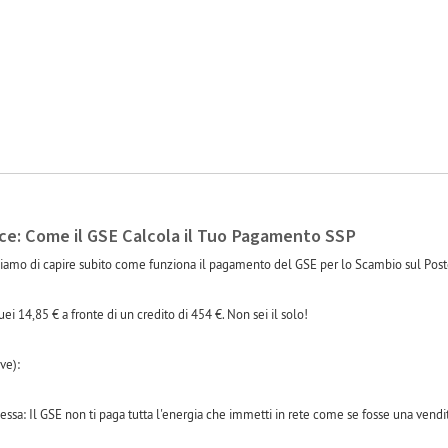
-1
ce: Come il GSE Calcola il Tuo Pagamento SSP
iamo di capire subito come funziona il pagamento del GSE per lo Scambio sul Post
ei 14,85 € a fronte di un credito di 454 €. Non sei il solo!
ve):
ssa: Il GSE non ti paga tutta l'energia che immetti in rete come se fosse una vendit