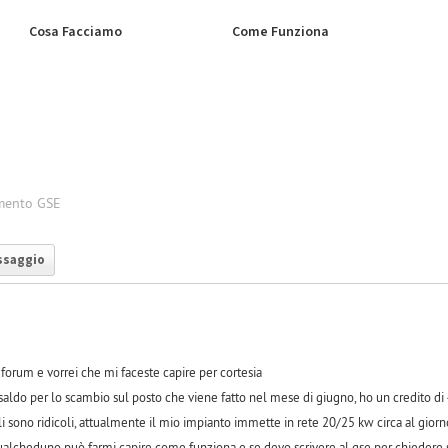
Cosa Facciamo
Come Funziona
mento GSE
ssaggio
orum e vorrei che mi faceste capire per cortesia
aldo per lo scambio sul posto che viene fatto nel mese di giugno, ho un credito di 4
i sono ridicoli, attualmente il mio impianto immette in rete 20/25 kw circa al gio
ualcheduno può farmi capire come funziona e se devo scrivere al gse per chiedere 