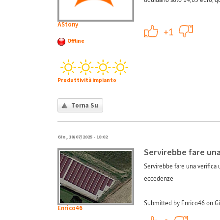
AStony
+1
+1
Offline
Produttività impianto
Torna Su
Gio, 10/07/2025 - 18:02
Servirebbe fare una
Servirebbe fare una verifica 
eccedenze
Submitted by Enrico46 on Gi
Enrico46