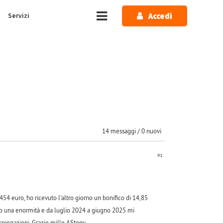
Accedi
Servizi
14 messaggi / 0 nuovi
#1
54 euro, ho ricevuto l'altro giorno un bonifico di 14,85
rno una enormità e da luglio 2024 a giugno 2025 mi
spiegazioni. Grazie mille AStony