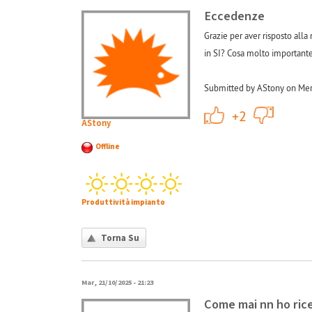
Eccedenze
Grazie per aver risposto alla
in SI? Cosa molto importante
Submitted by AStony on Mer
+1
+2
AStony
Offline
Produttività impianto
Torna Su
Mar, 21/10/2025 - 21:23
Come mai nn ho ric