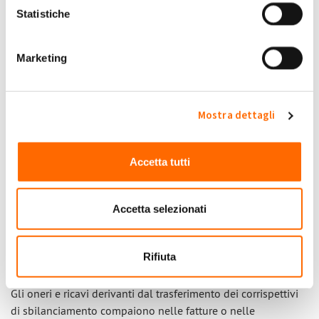
La scelta tra:
Statistiche
Prezzo Zonale Orario (PZO)
Marketing
Prezzo Minimo Garantito (PMG)
incide sul prezzo di vendita dell’energia, ma non esclude
Mostra dettagli
l’applicazione dei corrispettivi di sbilanciamento, che fanno
parte del meccanismo di dispacciamento.
Accetta tutti
In altre parole: anche chi sceglie il Prezzo Minimo Garantito
può vedere in fattura oneri o ricavi legati allo
Accetta selezionati
sbilanciamento.
Quando compaiono in fattura GSE
Rifiuta
Gli oneri e ricavi derivanti dal trasferimento dei corrispettivi
di sbilanciamento compaiono nelle fatture o nelle