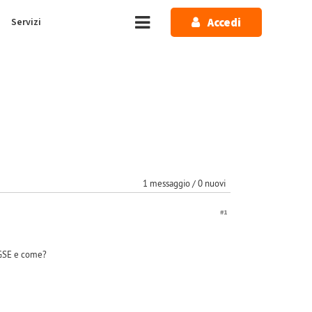
Accedi
Servizi
1 messaggio / 0 nuovi
#1
l GSE e come?