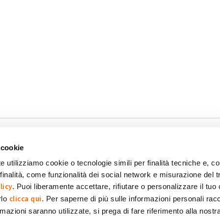
 cookie
e utilizziamo cookie o tecnologie simili per finalità tecniche e, con
inalità, come funzionalità dei social network e misurazione del t
okie
Dichiarazione di accessibilità
POR FESR 2014-2020
licy
. Puoi liberamente accettare, rifiutare o personalizzare il tuo
clicca qui
rlo
. Per saperne di più sulle informazioni personali racc
formazioni saranno utilizzate, si prega di fare riferimento alla nost
 SpA Società Benefit
POWERED BY: