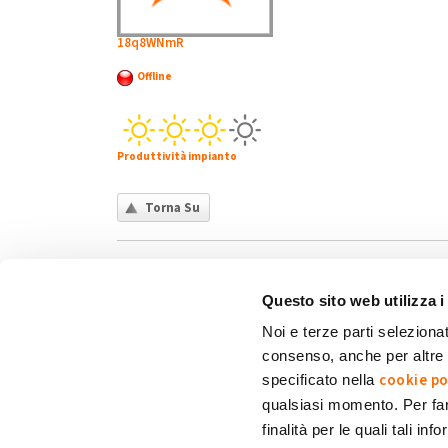
18q8WNmR
Offline
Produttività impianto
Torna Su
Questo sito web utilizza i
Noi e terze parti selezionat
consenso, anche per altre f
Chi siamo
Contatti
Privacy policy
Co
cookie po
specificato nella
qualsiasi momento. Per fa
finalità per le quali tali in
My Solar Family è un marchio di Eni Plenitude