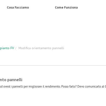
Cosa Facciamo
Come Funziona
mpianto FV
Modifica orientamento pannelli
nto pannelli
sud ovest i pannelli per migliorare il rendimento. Posso farlo? Devo comunicarlo a
-1