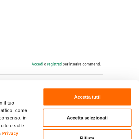
Accedi
o
registrati
per inserire commenti.
Accetta tutti
 il tuo
raffico, come
Seguici su
Accetta selezionati
 consenso, in
olte e sulle
Privacy
ra
Rifiuta