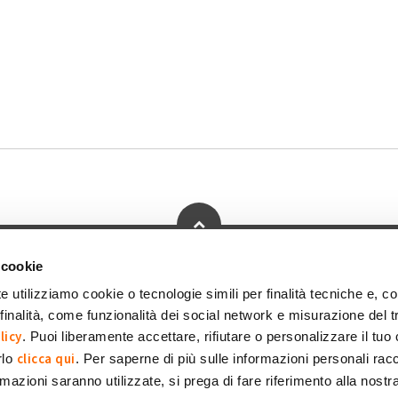
-1
okie
Dichiarazione di accessibilità
POR FESR 2014-2020
 cookie
e utilizziamo cookie o tecnologie simili per finalità tecniche e, con
inalità, come funzionalità dei social network e misurazione del t
 SpA Società Benefit
POWERED BY:
licy
. Puoi liberamente accettare, rifiutare o personalizzare il tuo
clicca qui
rlo
. Per saperne di più sulle informazioni personali racc
formazioni saranno utilizzate, si prega di fare riferimento alla nost