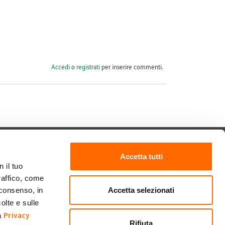
Accedi
o
registrati
per inserire commenti.
Seguici su
Accetta tutti
 il tuo
raffico, come
Accetta selezionati
 consenso, in
olte e sulle
Privacy
ra
Rifiuta