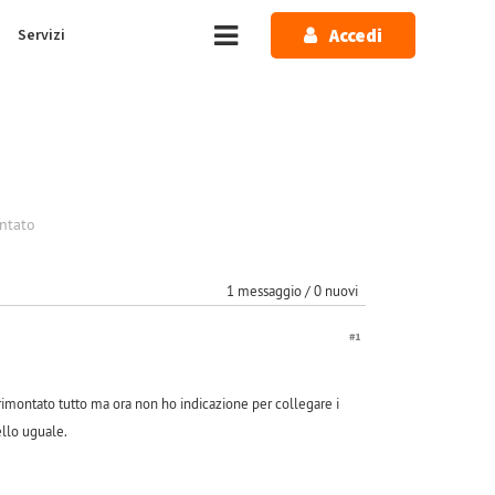
Accedi
Servizi
ntato
1 messaggio / 0 nuovi
#1
ontato tutto ma ora non ho indicazione per collegare i
ello uguale.