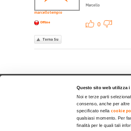
Marcello
marcellotempio
+1
Offline
0
Torna Su
Chi siamo
Contatti
Privacy policy
Co
Questo sito web utilizza i
Noi e terze parti selezionat
consenso, anche per altre f
My Solar Family è un marchio di Eni Plenitude
cookie po
specificato nella
Via Giovanni Lorenzini, 4
qualsiasi momento. Per fa
20139 Milano (MI)
finalità per le quali tali in
P. Iva e C.F. 12300020158.