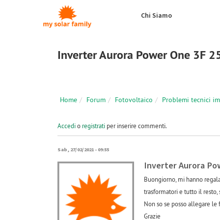
Salta al contenuto principale
Chi Siamo
Inverter Aurora Power One 3F 2
Home
Forum
Fotovoltaico
Problemi tecnici i
Accedi
o
registrati
per inserire commenti.
Sab, 27/02/2021 - 09:55
Inverter Aurora Po
Buongiorno, mi hanno regala
trasformatori e tutto il rest
Non so se posso allegare le f
Grazie