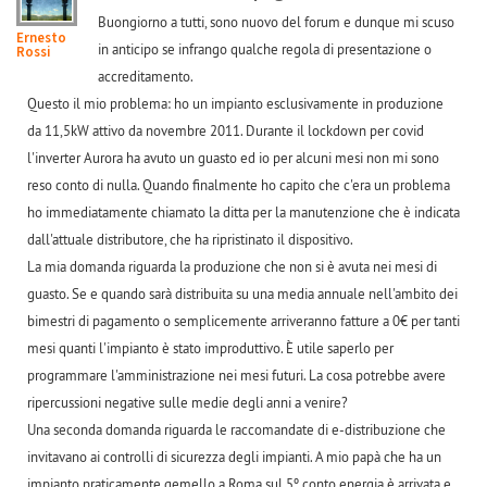
Buongiorno a tutti, sono nuovo del forum e dunque mi scuso
Ernesto
in anticipo se infrango qualche regola di presentazione o
Rossi
accreditamento.
Questo il mio problema: ho un impianto esclusivamente in produzione
da 11,5kW attivo da novembre 2011. Durante il lockdown per covid
l'inverter Aurora ha avuto un guasto ed io per alcuni mesi non mi sono
reso conto di nulla. Quando finalmente ho capito che c'era un problema
ho immediatamente chiamato la ditta per la manutenzione che è indicata
dall'attuale distributore, che ha ripristinato il dispositivo.
La mia domanda riguarda la produzione che non si è avuta nei mesi di
guasto. Se e quando sarà distribuita su una media annuale nell'ambito dei
bimestri di pagamento o semplicemente arriveranno fatture a 0€ per tanti
mesi quanti l'impianto è stato improduttivo. È utile saperlo per
programmare l'amministrazione nei mesi futuri. La cosa potrebbe avere
ripercussioni negative sulle medie degli anni a venire?
Una seconda domanda riguarda le raccomandate di e-distribuzione che
invitavano ai controlli di sicurezza degli impianti. A mio papà che ha un
impianto praticamente gemello a Roma sul 5º conto energia è arrivata e