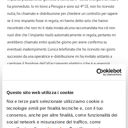
ha provveduto. Io mi trovo a Perugia e sono sul 4º CE, non ho ricevuto
nulla, ho chiamato e-distribuzione per chiedere un controllo per sapere
se il mio impianto fosse in regola, mi hanno detto solo che hanno
riscontrato che non mi è stata inviata alcuna raccomandata ma ciò non
vuol dire che l'impianto risulti automaticamente in regola, pertanto mi
avrebbero chiamato entro qualche giorno per avere conferma su
eventuali inadempimenti. L'unica telefonata che ho ricevuto nei giorni
successivi da una operatrice e-distribuzione mi ha invitato soltanto a
cambiare il fornitore dell'allacciamento elettrico (che è e-energia)
perché ora ce ne sono di più convenienti. Purtroppo la ditta che mi fece
l'installazione è fallita dopo pochi anni e dunque non ha potuto
accompagnarmi nel percorso degli adeguamenti, ed in effetti mi sento
un po' orfano su tutto questo.
Questo sito web utilizza i cookie
Resto dunque con il dubbio che il mio impianto oltre al problema tecnico
Noi e terze parti selezionate utilizziamo cookie o
rischi di non essere in regola e dunque trovarmi ulteriori pagamenti
tecnologie simili per finalità tecniche e, con il tuo
bloccati. Non sono bravo a districarmi in queste questioni tecniche e
consenso, anche per altre finalità, come funzionalità dei
burocratiche, in definitiva ora sono un po' nel pallone, qualcuno saprebbe
social network e misurazione del traffico, come
aiutarmi a ritrovare il bandolo della matassa.