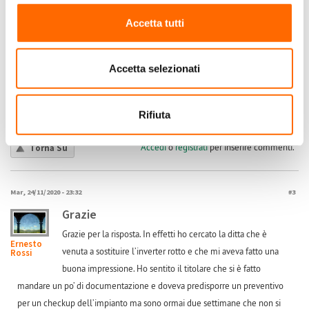
dovrebbe già essere a posto visto che l'impianto è allacciato alla rete e
produce...
Accetta tutti
Fox
Accetta selezionati
Submitted by tonini_mingoni on Mer, 11/11/2020 - 08:33
+1
-1
Rifiuta
-1
Accedi
o
registrati
per inserire commenti.
Torna Su
Mar, 24/11/2020 - 23:32
#3
Grazie
Grazie per la risposta. In effetti ho cercato la ditta che è
Ernesto
venuta a sostituire l’inverter rotto e che mi aveva fatto una
Rossi
buona impressione. Ho sentito il titolare che si è fatto
mandare un po’ di documentazione e doveva predisporre un preventivo
per un checkup dell’impianto ma sono ormai due settimane che non si