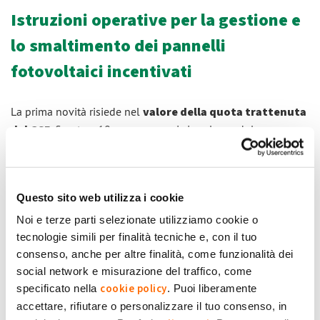
Istruzioni operative per la gestione e
lo smaltimento dei pannelli
fotovoltaici incentivati
La prima novità risiede nel
valore della quota trattenuta
dal GSE
, fissata a 10 euro per ogni singolo modulo
fotovoltaico a garanzia delle operazioni di gestione e
smaltimento, e che è stata equiparata sia per gli impianti
domestici sia per quelli professionali.
Questo sito web utilizza i cookie
La seconda novità riguarda
nuove tempistiche e
Noi e terze parti selezionate utilizziamo cookie o
modalità per partecipare
, in alternativa e a parità
tecnologie simili per finalità tecniche e, con il tuo
d’importo,
a un Sistema Collettivo
per la gestione e lo
consenso, anche per altre finalità, come funzionalità dei
smaltimento dei pannelli, come previsto dal D.lgs. 118/2020.
social network e misurazione del traffico, come
Questo anche per consentire l’esercizio dell’opzione agli
cookie policy
specificato nella
. Puoi liberamente
impianti del IV e V Conto Energia, i quali potranno
accettare, rifiutare o personalizzare il tuo consenso, in