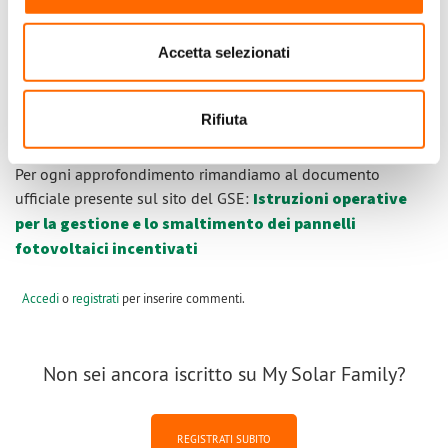
Infine, le ultime modifiche alle istruzioni hanno aggiornato
l’Allegato 8.3 (Dichiarazione di partecipazione a un Sistema
Collettivo), che si trova alla fine del documento di Istruzioni,
Accetta selezionati
con una nuova sezione, dedicata sempre al
Sistema
Collettivo
, attraverso cui confermare la correttezza degli
Rifiuta
importi versati per l’esercizio dell’opzione.
Per ogni approfondimento rimandiamo al documento
ufficiale presente sul sito del GSE:
Istruzioni operative
per la gestione e lo smaltimento dei pannelli
fotovoltaici incentivati
Accedi
o
registrati
per inserire commenti.
Non sei ancora iscritto su My Solar Family?
REGISTRATI SUBITO