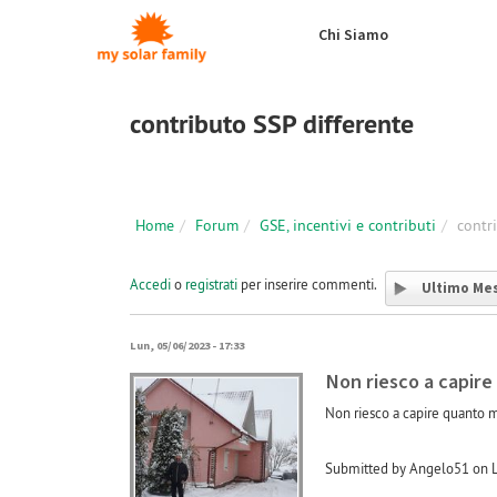
Salta al contenuto principale
Chi Siamo
contributo SSP differente
Home
Forum
GSE, incentivi e contributi
contr
Accedi
o
registrati
per inserire commenti.
Ultimo Me
Lun, 05/06/2023 - 17:33
Non riesco a capire
Non riesco a capire quanto m
Submitted by Angelo51 on L