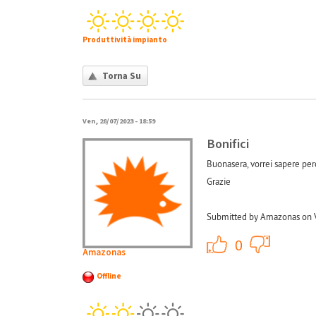
Produttività impianto
Torna Su
Ven, 28/07/2023 - 18:59
Bonifici
Buonasera, vorrei sapere perc
Grazie
Submitted by Amazonas on V
+1
0
Amazonas
Offline