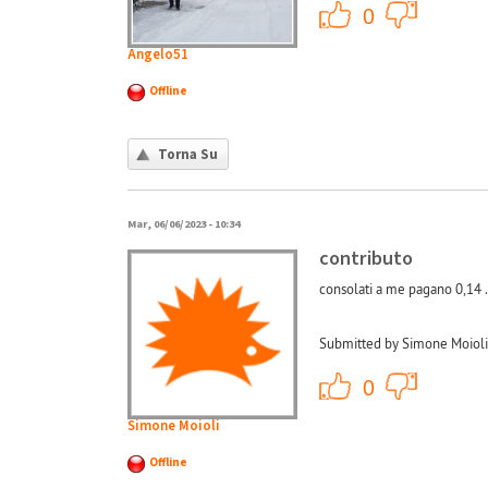
+1
0
Angelo51
Offline
Torna Su
Mar, 06/06/2023 - 10:34
contributo
consolati a me pagano 0,14 .
Submitted by Simone Moioli 
+1
0
Simone Moioli
Offline