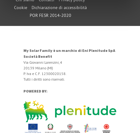
Cookie
Dichiarazione di accessibilità
POR FESR 2014-2020
My Solar Family è un marchio di Eni Plenitude SpA
Società Benefit
Via Giovanni Lorenzini, 4
20139 Milano (MI)
P. Iva e C.F. 12300020158.
Tutti i diritti sono riservati.
POWERED BY: