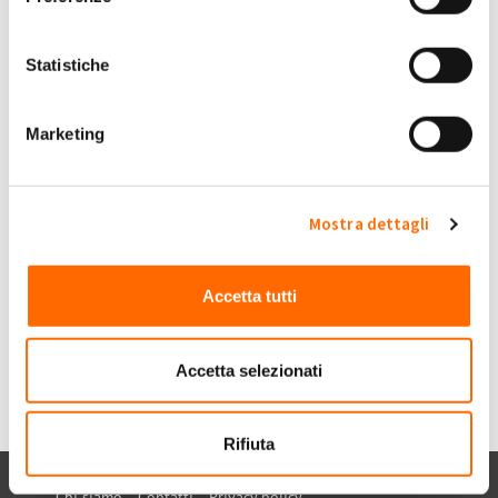
Ven, 28/07/2023 - 18:59
#4
Statistiche
Bonifici
Buonasera, vorrei sapere perché i bonifici che mi sono arrivati,
Marketing
sono minori dell'incentivo da voi conteggiato.
Amazonas
Grazie
Mostra dettagli
Submitted by Amazonas on Ven, 28/07/2023 - 18:59
+1
-1
0
Accetta tutti
Accedi
o
registrati
per inserire commenti.
Torna Su
Accetta selezionati
Rifiuta
Chi siamo
Contatti
Privacy policy