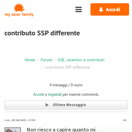
Salta al contenuto principale
Accedi
contributo SSP differente
Home
Forum
GSE, incentivi e contributi
contributo SSP differente
4 messaggi / 0 nuovi
Accedi
o
registrati
per inserire commenti.
Ultimo Messaggio
Lun, 05/06/2023 - 17:33
#2
Non riesco a capire quanto mi