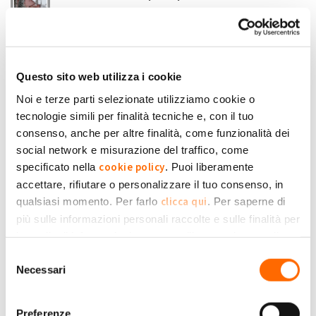
Non riesco a capire quanto mi spetta in euro dicontrbuto per
l'anno 2022
Angelo51
Submitted by Angelo51 on Lun, 05/06/2023 - 17:33
Questo sito web utilizza i cookie
+1
-1
0
Noi e terze parti selezionate utilizziamo cookie o
tecnologie simili per finalità tecniche e, con il tuo
Accedi
o
registrati
per inserire commenti.
Torna Su
consenso, anche per altre finalità, come funzionalità dei
social network e misurazione del traffico, come
cookie policy
specificato nella
. Puoi liberamente
Mar, 06/06/2023 - 10:34
#3
accettare, rifiutare o personalizzare il tuo consenso, in
contributo
clicca qui
qualsiasi momento. Per farlo
. Per saperne di
consolati a me pagano 0,14 ...
più sulle informazioni personali raccolte e sulle finalità per
Simone
le quali tali informazioni saranno utilizzate, si prega di
Moioli
Submitted by Simone Moioli on Mar, 06/06/2023 - 10:34
Privacy Policy
fare riferimento alla nostra
.
Selezione
Necessari
+1
-1
del
0
consenso
Accedi
o
registrati
per inserire commenti.
Torna Su
Preferenze