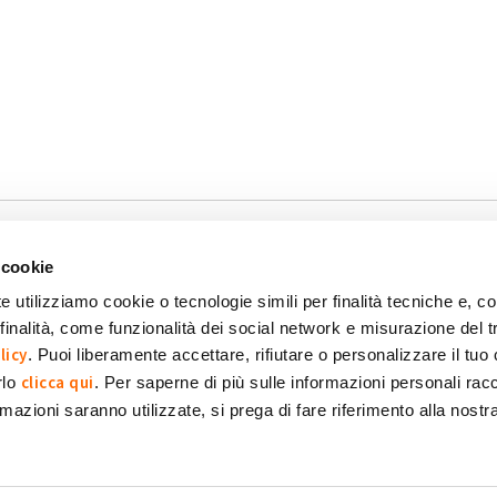
 cookie
e utilizziamo cookie o tecnologie simili per finalità tecniche e, con
inalità, come funzionalità dei social network e misurazione del t
okie
Dichiarazione di accessibilità
POR FESR 2014-2020
licy
. Puoi liberamente accettare, rifiutare o personalizzare il tuo
clicca qui
rlo
. Per saperne di più sulle informazioni personali racc
formazioni saranno utilizzate, si prega di fare riferimento alla nost
 SpA Società Benefit
POWERED BY: