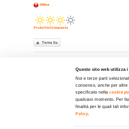
Offline
Produttività impianto
Torna Su
Questo sito web utilizza i
Noi e terze parti selezionat
consenso, anche per altre f
Chi siamo
Contatti
Privacy policy
Co
cookie po
specificato nella
qualsiasi momento. Per fa
finalità per le quali tali in
My Solar Family è un marchio di Eni Plenitude
Policy
.
Via Giovanni Lorenzini, 4
20139 Milano (MI)