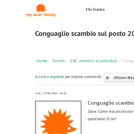
Salta al contenuto principale
Chi Siamo
Conguaglio scambio sul posto 
Home
Forum
GSE, incentivi e contributi
Congu
Accedi
o
registrati
per inserire commenti.
Ultimo Me
Sab, 17/05/2025 - 16:41
Conguaglio scambio
Salve. Come mai ancora non 
quest'anno. O no?