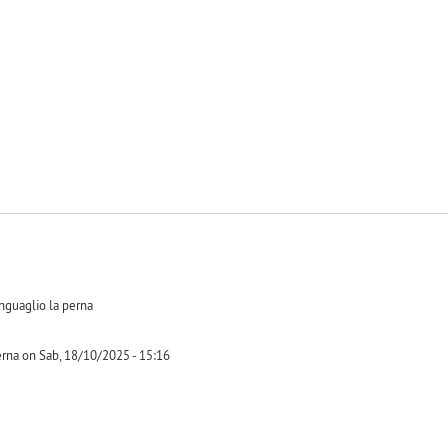
-1
onguaglio la perna
erna on Sab, 18/10/2025 - 15:16
-1