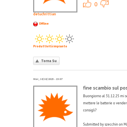
+1
0
detuchrittian
Offline
Produttività impianto
Torna Su
Mar, 14/10/2025 - 15:07
fine scambio sul po
Buongiorno al 31.12.25 mi sc
mettere le batterie o vendere
consigli?
Submitted by szecchin on Ma