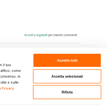
Accedi
o
registrati
per inserire commenti.
Accetta tutti
 il tuo
raffico, come
Seguici su
Accetta selezionati
 consenso, in
olte e sulle
Privacy
ra
Rifiuta