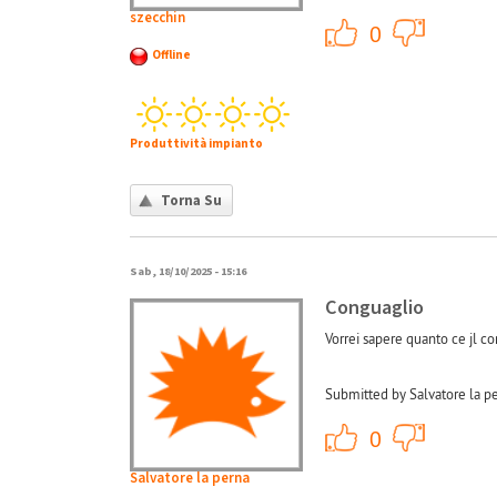
szecchin
+1
0
Offline
Produttività impianto
Torna Su
Sab, 18/10/2025 - 15:16
Conguaglio
Vorrei sapere quanto ce jl c
Submitted by Salvatore la p
+1
0
Salvatore la perna