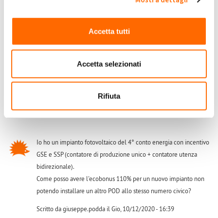
Salve, quindi dite che è possibile fare un potenziamento con il
110% sullo stesso POD dove è allacciato un impianto fotovoltaico
incentivato o in regime di Scambio Sul Posto? Ma a quel punto
Accetta tutti
come si fa a discriminare la quota energia in Scambio Sul Posto e
quella ceduta gratuitamente al GSE?
Accetta selezionati
Scritto da lcristofori il Lun, 07/12/2020 - 09:14
Accedi
o
registrati
per inserire commenti.
Rifiuta
Io ho un impianto fotovoltaico del 4° conto energia con incentivo
GSE e SSP (contatore di produzione unico + contatore utenza
bidirezionale).
Come posso avere l'ecobonus 110% per un nuovo impianto non
potendo installare un altro POD allo stesso numero civico?
Scritto da giuseppe.podda il Gio, 10/12/2020 - 16:39