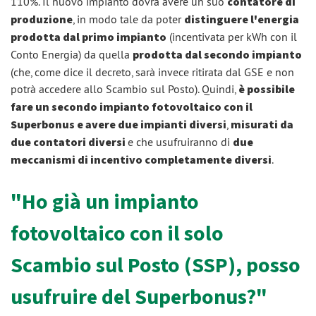
110%. Il nuovo impianto dovrà avere un suo
contatore di
produzione
, in modo tale da poter
distinguere l'energia
prodotta dal primo impianto
(incentivata per kWh con il
Conto Energia) da quella
prodotta dal secondo impianto
(che, come dice il decreto, sarà invece ritirata dal GSE e non
potrà accedere allo Scambio sul Posto). Quindi,
è possibile
fare un secondo impianto fotovoltaico con il
Superbonus e avere due impianti diversi
,
misurati da
due contatori diversi
e che usufruiranno di
due
meccanismi di incentivo completamente diversi
.
"Ho già un impianto
fotovoltaico con il solo
Scambio sul Posto (SSP), posso
usufruire del Superbonus?"