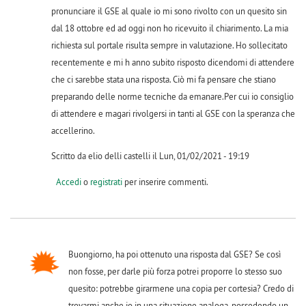
pronunciare il GSE al quale io mi sono rivolto con un quesito sin
dal 18 ottobre ed ad oggi non ho ricevuito il chiarimento. La mia
richiesta sul portale risulta sempre in valutazione. Ho sollecitato
recentemente e mi h anno subito risposto dicendomi di attendere
che ci sarebbe stata una risposta. Ciò mi fa pensare che stiano
preparando delle norme tecniche da emanare.Per cui io consiglio
di attendere e magari rivolgersi in tanti al GSE con la speranza che
accellerino.
Scritto da elio delli castelli il Lun, 01/02/2021 - 19:19
Accedi
o
registrati
per inserire commenti.
Buongiorno, ha poi ottenuto una risposta dal GSE? Se così
non fosse, per darle più forza potrei proporre lo stesso suo
quesito: potrebbe girarmene una copia per cortesia? Credo di
trovarmi anche io in una situazione analoga, possedendo un