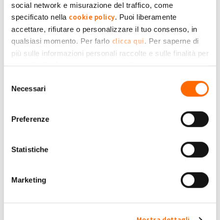
Scritto da paperinik90 il Mer, 17/02/2021 - 20:59
social network e misurazione del traffico, come
cookie policy
specificato nella
. Puoi liberamente
Accedi
o
registrati
per inserire commenti.
accettare, rifiutare o personalizzare il tuo consenso, in
clicca qui
qualsiasi momento. Per farlo
. Per saperne di
più sulle informazioni personali raccolte e sulle finalità per
le quali tali informazioni saranno utilizzate, si prega di
Buonasera dall'articolo si evince, che con il superbonus è
Privacy Policy
fare riferimento alla nostra
.
Selezione
possibile fare un secondo impianto, ma questo deve collegarsi ad
Necessari
del
un nuovo contatore, quindi avere un nuovo pod , altra bolletta e
consenso
altri oneri da pagare giusto? Se anche fossi disposto a ciò, il
Preferenze
sottoscritto avendo un impianto con il secondo conto energia
gennaio 2011 è possibile fare un nuovo impianto?
Statistiche
Scritto da NIcola Puca il Sab, 05/12/2020 - 19:08
Accedi
o
registrati
per inserire commenti.
Marketing
Mostra dettagli