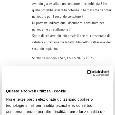
Avendo già installato un contatore di scambio da 6 kw
quale potrebbe essere la potenza utile massima da poter
richiedere per il secondo contatore ?
Mi potreste indicare quali documenti consultare per
richiederne l'installazione ?
Spero di ricevere più info possibili che mi consentano di
valutare correttamente la fattibilità dell'installazione del
secondo impianto.
Scritto da mongio il Sab, 12/12/2020 - 19:23
Accedi
o
registrati
per inserire commenti.
Questo sito web utilizza i cookie
volevo sapere se a distanza di tempo adesso ha avuto risposta
Noi e terze parti selezionate utilizziamo cookie o
a proposito di un secondo impianto fotovoltaico con altro
tecnologie simili per finalità tecniche e, con il tuo
contatore, è fattibile? grazie
consenso, anche per altre finalità, come funzionalità dei