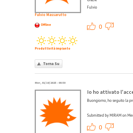
Fulvio
Fulvio Massarutto
+1
Offline
0
Produttività impianto
Torna Su
Mer, 01/10/2025 - 08:50
Io ho attivato l'acc
Buongiorno, ho seguito la pro
Submitted by MIRAM on Mer,
+1
0