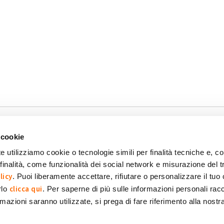
 cookie
e utilizziamo cookie o tecnologie simili per finalità tecniche e, con
inalità, come funzionalità dei social network e misurazione del t
okie
Dichiarazione di accessibilità
POR FESR 2014-2020
licy
. Puoi liberamente accettare, rifiutare o personalizzare il tuo
clicca qui
rlo
. Per saperne di più sulle informazioni personali racc
formazioni saranno utilizzate, si prega di fare riferimento alla nost
 SpA Società Benefit
POWERED BY: