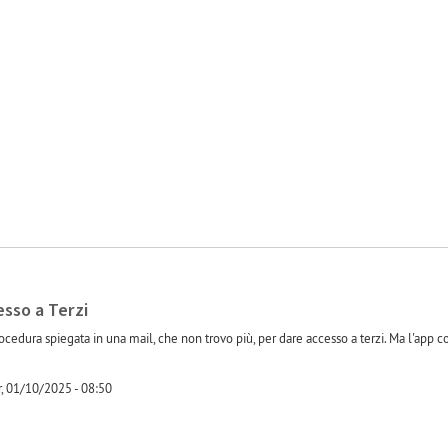
-1
esso a Terzi
cedura spiegata in una mail, che non trovo più, per dare accesso a terzi. Ma l'app c
 01/10/2025 - 08:50
-1