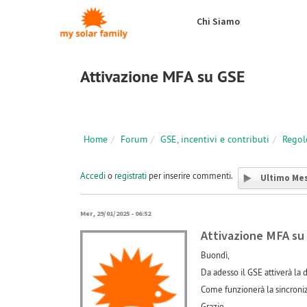
Salta al contenuto principale
Chi Siamo
Attivazione MFA su GSE
Home
Forum
GSE, incentivi e contributi
Regol
Accedi
o
registrati
per inserire commenti.
Ultimo Me
Mer, 29/01/2025 - 06:52
Attivazione MFA su
Buondì,
Da adesso il GSE attiverà la
Come funzionerà la sincroni
Grazie