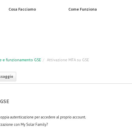
Cosa Facciamo
Come Funziona
e e funzionamento GSE
Attivazione MFA su GSE
ssaggio
 GSE
 doppia autenticazione per accedere al proprio account.
zzazione con My Solar Family?