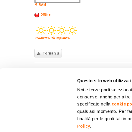
MIRAM
Offline
Produttività impianto
Torna Su
Questo sito web utilizza i
Noi e terze parti selezionat
consenso, anche per altre f
Chi siamo
Contatti
Privacy policy
Co
cookie po
specificato nella
qualsiasi momento. Per fa
finalità per le quali tali in
My Solar Family è un marchio di Eni Plenitude
Policy
.
Via Giovanni Lorenzini, 4