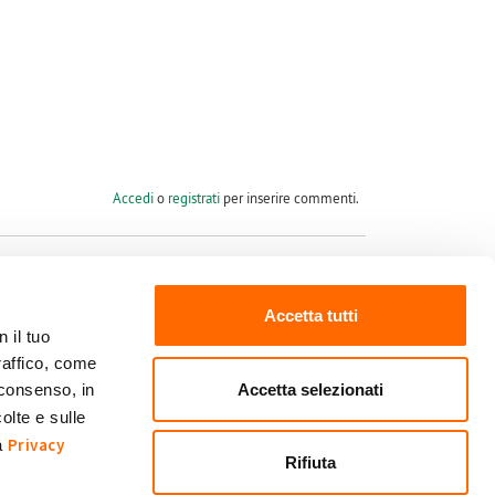
Accedi
o
registrati
per inserire commenti.
Accetta tutti
 il tuo
raffico, come
Seguici su
Accetta selezionati
 consenso, in
olte e sulle
Privacy
ra
Rifiuta