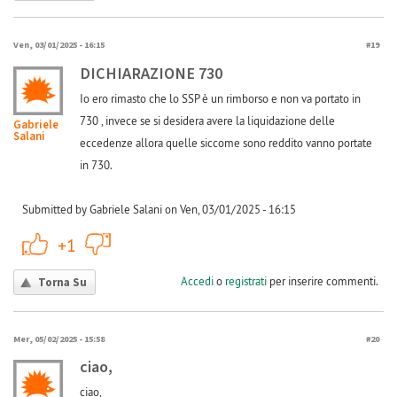
Ven, 03/01/2025 - 16:15
#19
DICHIARAZIONE 730
Io ero rimasto che lo SSP è un rimborso e non va portato in
730 , invece se si desidera avere la liquidazione delle
Gabriele
Salani
eccedenze allora quelle siccome sono reddito vanno portate
in 730.
Submitted by Gabriele Salani on Ven, 03/01/2025 - 16:15
+1
-1
+1
Accedi
o
registrati
per inserire commenti.
Torna Su
Mer, 05/02/2025 - 15:58
#20
ciao,
ciao,