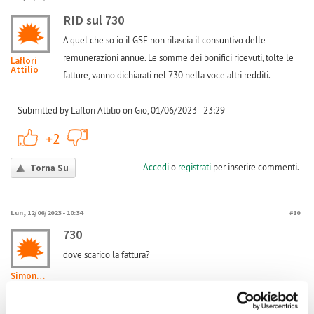
RID sul 730
A quel che so io il GSE non rilascia il consuntivo delle
remunerazioni annue. Le somme dei bonifici ricevuti, tolte le
Laflori
Attilio
fatture, vanno dichiarati nel 730 nella voce altri redditi.
Submitted by Laflori Attilio on Gio, 01/06/2023 - 23:29
+1
-1
+2
Accedi
o
registrati
per inserire commenti.
Torna Su
Lun, 12/06/2023 - 10:34
#10
730
dove scarico la fattura?
Simone124
Submitted by Simone124 on Lun, 12/06/2023 - 10:34