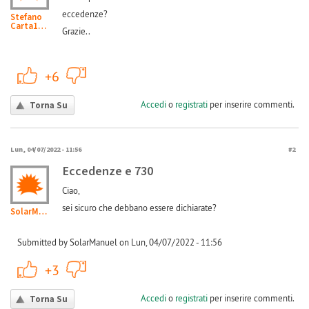
eccedenze?
Stefano
Carta16...
Grazie..
+1
-1
+6
Accedi
o
registrati
per inserire commenti.
Torna Su
Lun, 04/07/2022 - 11:56
#2
Eccedenze e 730
Ciao,
sei sicuro che debbano essere dichiarate?
SolarManuel
Submitted by SolarManuel on Lun, 04/07/2022 - 11:56
+1
-1
+3
Accedi
o
registrati
per inserire commenti.
Torna Su