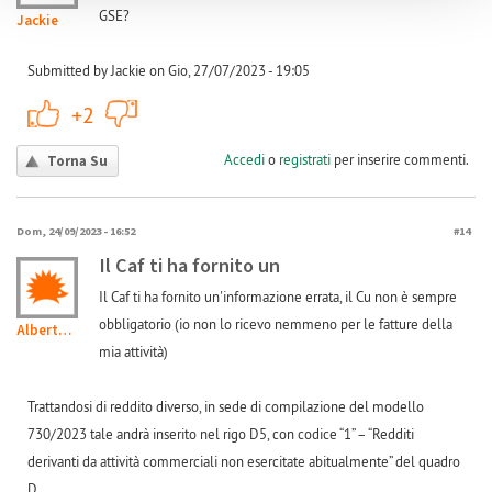
GSE?
Jackie
Submitted by Jackie on Gio, 27/07/2023 - 19:05
+1
-1
+2
Accedi
o
registrati
per inserire commenti.
Torna Su
Dom, 24/09/2023 - 16:52
#14
Il Caf ti ha fornito un
Il Caf ti ha fornito un'informazione errata, il Cu non è sempre
obbligatorio (io non lo ricevo nemmeno per le fatture della
Alberto314
mia attività)
Trattandosi di reddito diverso, in sede di compilazione del modello
730/2023 tale andrà inserito nel rigo D5, con codice “1” – “Redditi
derivanti da attività commerciali non esercitate abitualmente” del quadro
D