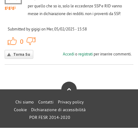
per quello che so io, solo le eccedenze SSP e RID vanno
gigigi
messe in dichiarazione dei redditi. non i proventi da SSP.
Submitted by gigigi on Mer, 05/02/2025 - 15:58
+1
-1
0
Accedi
o
registrati
per inserire commenti.
Torna Su
Chi siamo
Contatti
Privacy policy
Cookie
Dichiarazione di accessibilità
POR FESR 2014-2020