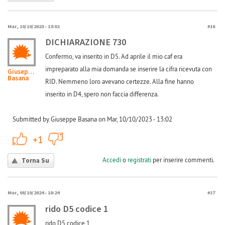
Mar, 10/10/2023 - 13:02
#16
DICHIARAZIONE 730
Confermo, va inserito in D5. Ad aprile il mio caf era
impreparato alla mia domanda se inserire la cifra ricevuta con
Giuseppe
Basana
RID. Nemmeno loro avevano certezze. Alla fine hanno
inserito in D4, spero non faccia differenza.
Submitted by Giuseppe Basana on Mar, 10/10/2023 - 13:02
+1
-1
+1
Accedi
o
registrati
per inserire commenti.
Torna Su
Mar, 08/10/2024 - 10:24
#17
rido D5 codice 1
rido D5 codice 1