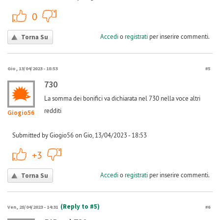
+1
-1
0
Accedi
o
registrati
per inserire commenti.
Torna Su
Gio, 13/04/2023 - 18:53
#5
730
La somma dei bonifici va dichiarata nel 730 nella voce altri
redditi
Giogio56
Submitted by Giogio56 on Gio, 13/04/2023 - 18:53
+1
-1
+3
Accedi
o
registrati
per inserire commenti.
Torna Su
(Reply to #5)
Ven, 28/04/2023 - 14:31
#6