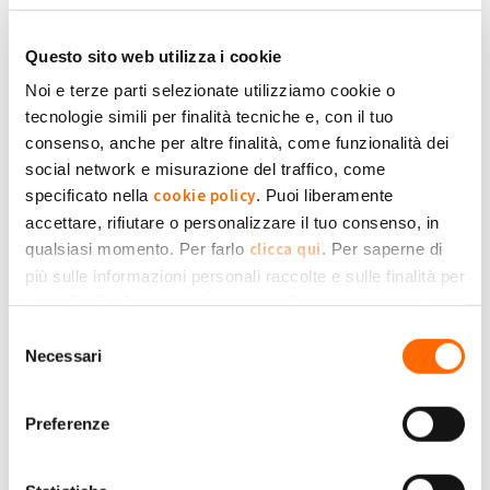
+1
-1
+1
Accedi
o
registrati
per inserire commenti.
Torna Su
Questo sito web utilizza i cookie
Noi e terze parti selezionate utilizziamo cookie o
tecnologie simili per finalità tecniche e, con il tuo
(Reply to #10)
Lun, 03/07/2023 - 13:14
#11
consenso, anche per altre finalità, come funzionalità dei
730 e dichiarare le eccedenze
social network e misurazione del traffico, come
il Caf mi ha detto che senza il cu da parte del GSE non
cookie policy
specificato nella
. Puoi liberamente
possono essere inseriti i bonifici ricevuti, ho contattato il gse e
claudiosedda198...
accettare, rifiutare o personalizzare il tuo consenso, in
mi hanno detto che loro non rilasciano cu, cosa devo fare?
clicca qui
qualsiasi momento. Per farlo
. Per saperne di
più sulle informazioni personali raccolte e sulle finalità per
Submitted by claudiosedda1980@gmail.com on Lun, 03/07/2023 - 13:14
le quali tali informazioni saranno utilizzate, si prega di
Privacy Policy
fare riferimento alla nostra
.
+1
-1
Selezione
+1
Necessari
del
consenso
Accedi
o
registrati
per inserire commenti.
Torna Su
Preferenze
Gio, 27/07/2023 - 19:04
#12