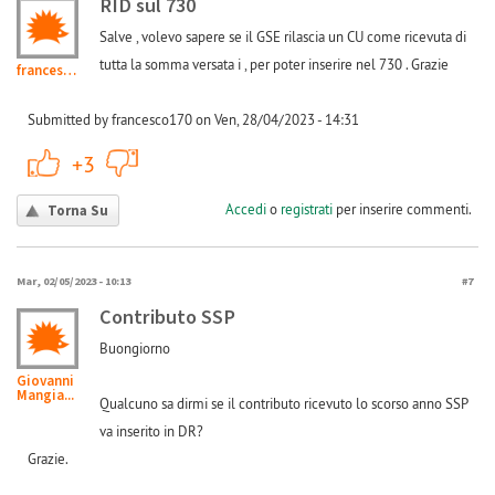
RID sul 730
Salve , volevo sapere se il GSE rilascia un CU come ricevuta di
tutta la somma versata i , per poter inserire nel 730 . Grazie
francesco170
Submitted by francesco170 on Ven, 28/04/2023 - 14:31
+1
-1
+3
Accedi
o
registrati
per inserire commenti.
Torna Su
Mar, 02/05/2023 - 10:13
#7
Contributo SSP
Buongiorno
Giovanni
Mangia...
Qualcuno sa dirmi se il contributo ricevuto lo scorso anno SSP
va inserito in DR?
Grazie.