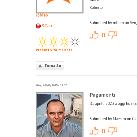
Roberto
robleo
Submitted by robleo on Ven,
Offline
+1
0
Produttività impianto
Torna Su
Gio, 06/02/2025 - 12:29
Pagamenti
Da aprile 2023 a oggi ho ri
Submitted by Maestro on Gio
+1
0