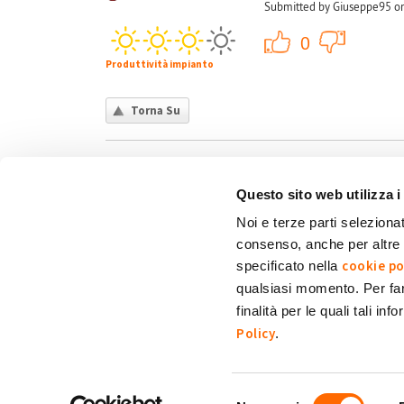
Submitted by Giuseppe95 on
+1
0
Produttività impianto
Torna Su
Questo sito web utilizza i
Noi e terze parti selezionat
consenso, anche per altre f
Chi siamo
Contatti
Privacy policy
Co
cookie po
specificato nella
qualsiasi momento. Per fa
finalità per le quali tali in
My Solar Family è un marchio di Eni Plenitude
Policy
.
Via Giovanni Lorenzini, 4
20139 Milano (MI)
P. Iva e C.F. 12300020158.
Selezione