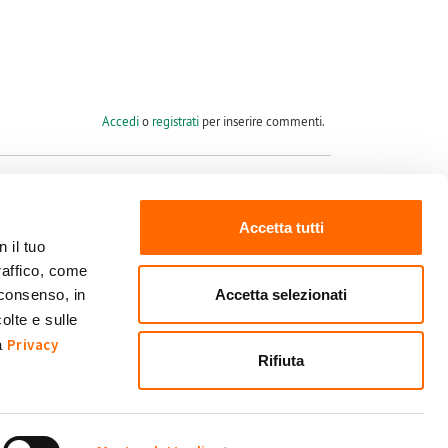
Accedi
o
registrati
per inserire commenti.
Accetta tutti
 il tuo
raffico, come
Seguici su
Accetta selezionati
 consenso, in
olte e sulle
Privacy
ra
Rifiuta