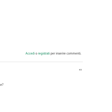
Accedi
o
registrati
per inserire commenti.
#3
le?