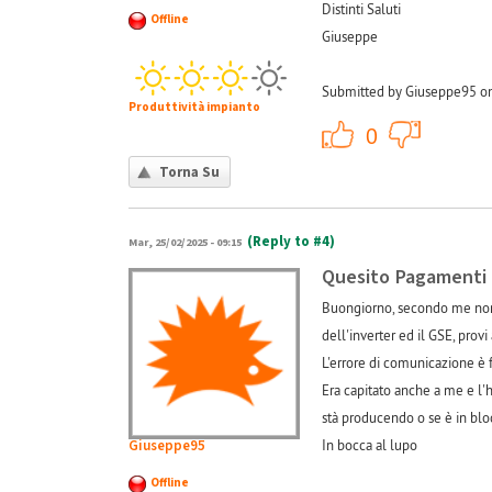
Distinti Saluti
Offline
Giuseppe
Submitted by Giuseppe95 on
Produttività impianto
+1
0
Torna Su
(Reply to #4)
Mar, 25/02/2025 - 09:15
Quesito Pagamenti
Buongiorno, secondo me non 
dell'inverter ed il GSE, provi
L'errore di comunicazione è f
Era capitato anche a me e l'ho
stà producendo o se è in blo
Giuseppe95
In bocca al lupo
Offline