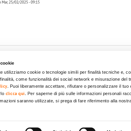
 Mar, 25/02/2025 - 09:15
-1
 cookie
e utilizziamo cookie o tecnologie simili per finalità tecniche e, con
inalità, come funzionalità dei social network e misurazione del t
okie
Dichiarazione di accessibilità
POR FESR 2014-2020
licy
. Puoi liberamente accettare, rifiutare o personalizzare il tuo
clicca qui
rlo
. Per saperne di più sulle informazioni personali racc
formazioni saranno utilizzate, si prega di fare riferimento alla nost
 SpA Società Benefit
POWERED BY: