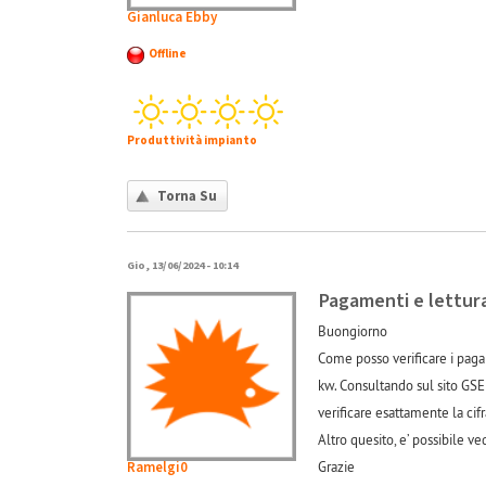
Gianluca Ebby
Offline
Produttività impianto
Torna Su
Gio, 13/06/2024 - 10:14
Pagamenti e lettur
Buongiorno
Come posso verificare i paga
kw. Consultando sul sito GSE
verificare esattamente la cif
Altro quesito, e’ possibile v
Ramelgi0
Grazie