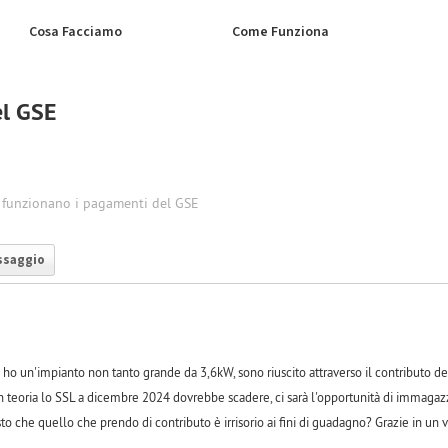
Cosa Facciamo
Come Funziona
el GSE
funzionano i pagamenti del GSE
ssaggio
ho un'impianto non tanto grande da 3,6kW, sono riuscito attraverso il contributo del
in teoria lo SSL a dicembre 2024 dovrebbe scadere, ci sarà l'opportunità di immagazz
to che quello che prendo di contributo è irrisorio ai fini di guadagno? Grazie in un v