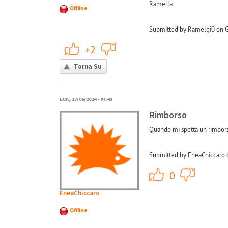
Ramella
Offline
Submitted by Ramelgi0 on G
+1
-1
+2
Torna Su
Lun, 17/06/2024 - 07:49
Rimborso
Quando mi spetta un rimbor
Submitted by EneaChiccaro 
+1
0
EneaChiccaro
Offline