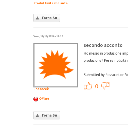
Produttività impianto
Torna Su
Ven, 18/10/2024 - 11:19
secondo acconto
Ho messo in produzione impia
produzione? Per semplicità n
Submitted by Fossacek on Ve
+1
0
Fossacek
Offline
Torna Su