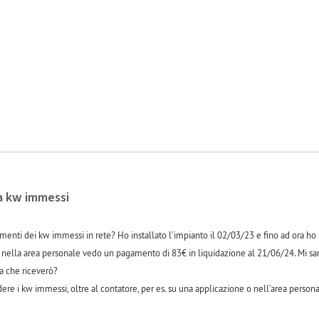
a kw immessi
menti dei kw immessi in rete? Ho installato l’impianto il 02/03/23 e fino ad ora 
 nella area personale vedo un pagamento di 83€ in liquidazione al 21/06/24. Mi sar
ra che riceverò?
edere i kw immessi, oltre al contatore, per es. su una applicazione o nell’area person