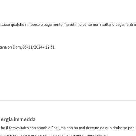
fettuato qualche rimborso o pagamento ma sul mio conto non risultano pagamenti ri
tana on Dom, 03/11/2024 - 12:31
-1
nergia immedda
no ho il fotovoltaico con scambio Enel, ma non ho mai ricevuto nessun rimborso per l
i se è normale e in caso non lo sia, cosa fare per ottenerli? Grazie