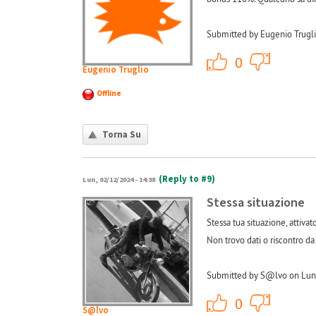
Submitted by Eugenio Trugli
+1
0
Eugenio Truglio
Offline
Torna Su
(Reply to #9)
Lun, 02/12/2024 - 14:38
Stessa situazione
Stessa tua situazione, attivat
Non trovo dati o riscontro da
Submitted by S@lvo on Lun,
+1
0
S@lvo