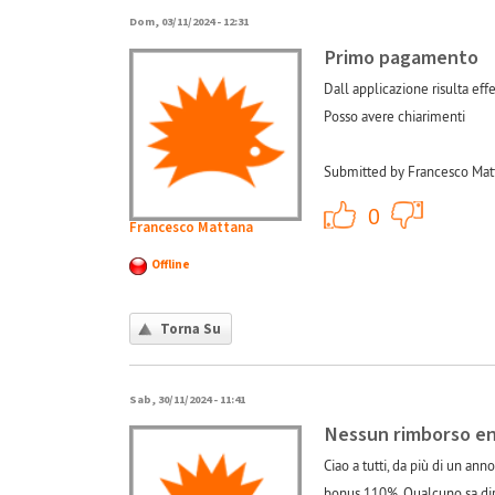
Dom, 03/11/2024 - 12:31
Primo pagamento
Dall applicazione risulta ef
Posso avere chiarimenti
Submitted by Francesco Mat
+1
0
Francesco Mattana
Offline
Torna Su
Sab, 30/11/2024 - 11:41
Nessun rimborso e
Ciao a tutti, da più di un an
bonus 110%. Qualcuno sa dirm