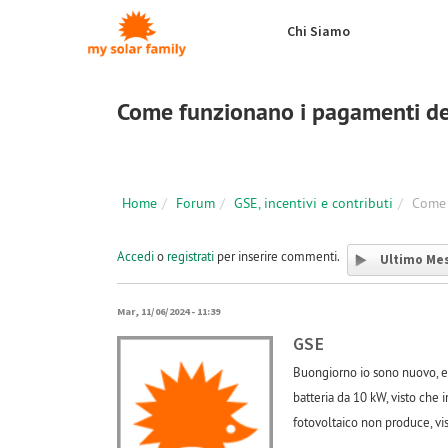
Salta al contenuto principale
Chi Siamo
Come funzionano i pagamenti d
Home
Forum
GSE, incentivi e contributi
Come 
Accedi
o
registrati
per inserire commenti.
Ultimo Me
Mar, 11/06/2024 - 11:39
GSE
Buongiorno io sono nuovo, e 
batteria da 10 kW, visto che 
fotovoltaico non produce, vis