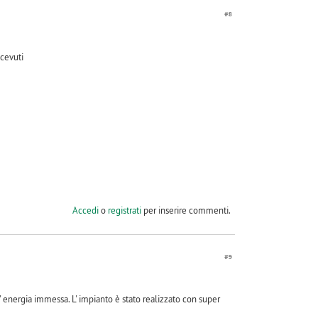
#8
cevuti
Accedi
o
registrati
per inserire commenti.
#9
' energia immessa. L' impianto è stato realizzato con super