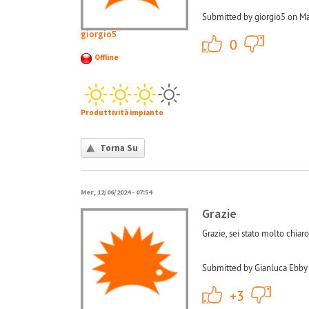
Submitted by giorgio5 on Ma
giorgio5
+1
0
Offline
Produttività impianto
Torna Su
Mer, 12/06/2024 - 07:54
Grazie
Grazie, sei stato molto chiar
Submitted by Gianluca Ebby 
+1
+3