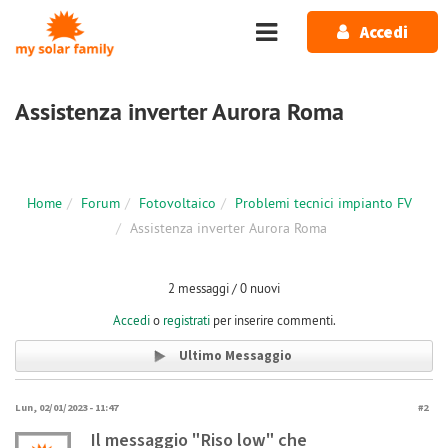
Salta al contenuto principale
Accedi
Assistenza inverter Aurora Roma
Home
Forum
Fotovoltaico
Problemi tecnici impianto FV
Assistenza inverter Aurora Roma
2 messaggi / 0 nuovi
Accedi
o
registrati
per inserire commenti.
Ultimo Messaggio
Lun, 02/01/2023 - 11:47
#2
Il messaggio "Riso low" che