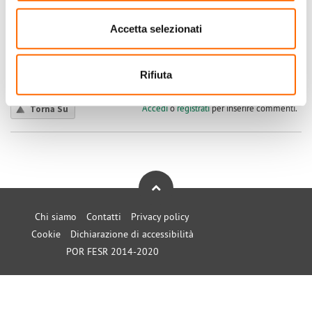
l'inverter il test non lo ripete.
Accetta selezionati
Submitted by kiavet on Lun, 02/01/2023 - 11:47
+1
-1
Rifiuta
0
Accedi
o
registrati
per inserire commenti.
Torna Su
Chi siamo
Contatti
Privacy policy
Cookie
Dichiarazione di accessibilità
POR FESR 2014-2020