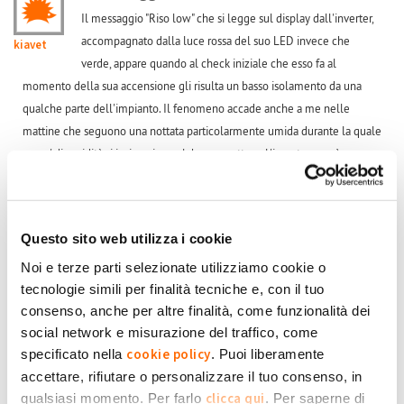
Il messaggio "Riso low" che si legge sul display dall'inverter,
accompagnato dalla luce rossa del suo LED invece che
kiavet
verde, appare quando al check iniziale che esso fa al
momento della sua accensione gli risulta un basso isolamento da una
qualche parte dell'impianto. Il fenomeno accade anche a me nelle
mattine che seguono una nottata particolarmente umida durante la quale
un po' di umidità si insinua in qualche connettore. L'inverter non è
comunque la causa del malfunzionamento ma è solo quello che te lo
segnala, quindi l'intervento dovrebbe essere eseguito da un elettricista
pratico di impianti FV. Importante sarebbe indicare al tecnico almeno la
Questo sito web utilizza i cookie
sezione dell'impianto interessata dal fenomeno in modo da
semplificargli significativamente il lavoro, individuazione che tra l'altro si
Noi e terze parti selezionate utilizziamo cookie o
tecnologie simili per finalità tecniche e, con il tuo
può fare solo in presenza del difetto che con lo scaldarsi dell'aria tende a
consenso, anche per altre finalità, come funzionalità dei
scomparire.
social network e misurazione del traffico, come
Per farlo bisogna agire sugli interruttori dell'impianto, quelli a monte
cookie policy
specificato nella
. Puoi liberamente
dell'inverter che di solito sono due per ogni stringa e dividono l'impianto
accettare, rifiutare o personalizzare il tuo consenso, in
in 4 semistringhe.
clicca qui
qualsiasi momento. Per farlo
. Per saperne di
Procedi in questo modo: