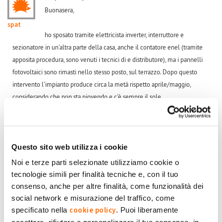
Buonasera,
spat
ho sposato tramite elettricista inverter, interruttore e
sezionatore in un'altra parte della casa, anche il contatore enel (tramite
apposita procedura, sono venuti i tecnici di e distributore), ma i pannelli
fotovoltaici sono rimasti nello stesso posto, sul terrazzo. Dopo questo
intervento l'impianto produce circa la metà rispetto aprile/maggio,
considerando che non sta piovendo e c'è sempre il sole.
Come è possibile?
A qualcuno è mai successo?
Questo sito web utilizza i cookie
Noi e terze parti selezionate utilizziamo cookie o
Grazie per la risposta.
tecnologie simili per finalità tecniche e, con il tuo
consenso, anche per altre finalità, come funzionalità dei
social network e misurazione del traffico, come
+1
-1
0
cookie policy
specificato nella
. Puoi liberamente